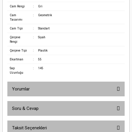
Cam Rengi
:
Gri
Cam
:
Geometrik
Tasarımı
Cam Tipi
:
Standart
Çerçeve
:
Siyah
Rengi
Çerçeve Tipi
:
Plastik
Ekartman
:
55
Sap
:
145
Uzunluğu
Yorumlar
Soru & Cevap
Bu ürüne ilk yorumu siz yapın!
Taksit Seçenekleri
Yorum Yaz