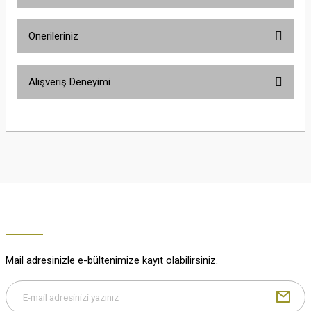
Ürün hakkında henüz soru sorulmamış.
Önerileriniz
Soru Sor
Bu ürünün fiyat bilgisi, resim, ürün açıklamalarında ve diğer konularda
Alışveriş Deneyimi
yetersiz gördüğünüz noktaları öneri formunu kullanarak tarafımıza
iletebilirsiniz.
Görüş ve önerileriniz için teşekkür ederiz.
Çok güzel
M... K... | 02/01/2026
Ürün resmi kalitesiz, bozuk veya görüntülenemiyor.
Ürün açıklamasında eksik bilgiler bulunuyor.
Harika
Ürün bilgilerinde hatalar bulunuyor.
K... U... | 02/01/2026
Ürün fiyatı diğer sitelerden daha pahalı.
Bu ürüne benzer farklı alternatifler olmalı.
% 100 memnuniyet
Büşra Ziya | 29/12/2025
Mail adresinizle e-bültenimize kayıt olabilirsiniz.
% 100 özenli paketleme yaz
M... K... | 29/12/2025