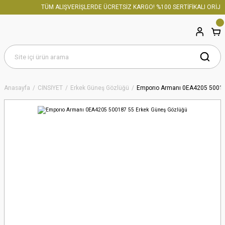
TÜM ALIŞVERİŞLERDE ÜCRETSİZ KARGO! %100 SERTİFİKALI ORİJİN
Anasayfa
CİNSİYET
Erkek Güneş Gözlüğü
Emporıo Armanı 0EA4205 50018