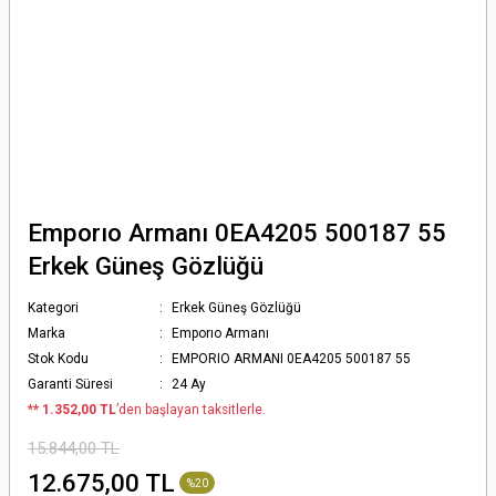
Emporıo Armanı 0EA4205 500187 55
Erkek Güneş Gözlüğü
Kategori
Erkek Güneş Gözlüğü
Marka
Emporıo Armanı
Stok Kodu
EMPORIO ARMANI 0EA4205 500187 55
Garanti Süresi
24 Ay
*
* 1.352,00 TL
’den başlayan taksitlerle.
15.844,00 TL
12.675,00 TL
%20