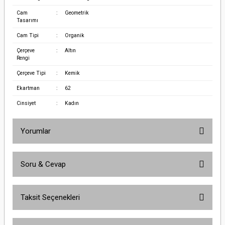
Cam
:
Geometrik
Tasarımı
Cam Tipi
:
Organik
Çerçeve
:
Altın
Rengi
Çerçeve Tipi
:
Kemik
Ekartman
:
62
Cinsiyet
:
Kadın
Yorumlar
Soru & Cevap
Bu ürüne ilk yorumu siz yapın!
Taksit Seçenekleri
Yorum Yaz
Ürün hakkında henüz soru sorulmamış.