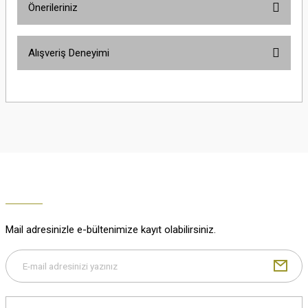
Önerileriniz
Soru Sor
Bu ürünün fiyat bilgisi, resim, ürün açıklamalarında ve diğer konularda
Alışveriş Deneyimi
yetersiz gördüğünüz noktaları öneri formunu kullanarak tarafımıza
iletebilirsiniz.
Görüş ve önerileriniz için teşekkür ederiz.
Çok güzel
M... K... | 02/01/2026
Ürün resmi kalitesiz, bozuk veya görüntülenemiyor.
Ürün açıklamasında eksik bilgiler bulunuyor.
Harika
Ürün bilgilerinde hatalar bulunuyor.
K... U... | 02/01/2026
Ürün fiyatı diğer sitelerden daha pahalı.
Bu ürüne benzer farklı alternatifler olmalı.
% 100 memnuniyet
Büşra Ziya | 29/12/2025
Mail adresinizle e-bültenimize kayıt olabilirsiniz.
% 100 özenli paketleme yaz
M... K... | 29/12/2025
Gönder