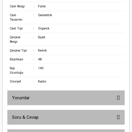
Cam Rengi
:
Füme
Cam
:
Geometrik
Tasarımı
Cam Tipi
:
Organik
Çerçeve
:
Siyah
Rengi
Çerçeve Tipi
:
Kemik
Ekartman
:
48
Sap
:
140
Uzunluğu
Cinsiyet
:
Kadın
Yorumlar
Soru & Cevap
Bu ürüne ilk yorumu siz yapın!