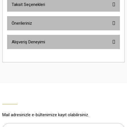
Taksit Seçenekleri
Yorum Yaz
Ürün hakkında henüz soru sorulmamış.
Önerileriniz
Soru Sor
Bu ürünün fiyat bilgisi, resim, ürün açıklamalarında ve diğer konularda
Alışveriş Deneyimi
yetersiz gördüğünüz noktaları öneri formunu kullanarak tarafımıza
iletebilirsiniz.
Görüş ve önerileriniz için teşekkür ederiz.
Çok güzel
M... K... | 02/01/2026
Ürün resmi kalitesiz, bozuk veya görüntülenemiyor.
Ürün açıklamasında eksik bilgiler bulunuyor.
Harika
Ürün bilgilerinde hatalar bulunuyor.
K... U... | 02/01/2026
Ürün fiyatı diğer sitelerden daha pahalı.
Bu ürüne benzer farklı alternatifler olmalı.
% 100 memnuniyet
Büşra Ziya | 29/12/2025
Mail adresinizle e-bültenimize kayıt olabilirsiniz.
% 100 özenli paketleme yaz