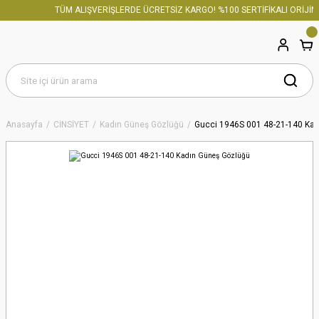
TÜM ALIŞVERİŞLERDE ÜCRETSİZ KARGO! %100 SERTİFİKALI ORİJİNA
Anasayfa
CİNSİYET
Kadın Güneş Gözlüğü
Gucci 1946S 001 48-21-140 Ka