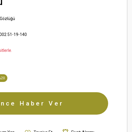
ü
 Gözlüğü
 002 51-19-140
tlerle.
%20
ince Haber Ver