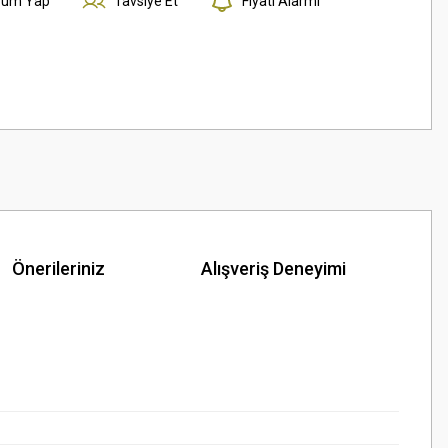
rum Yap
Tavsiye Et
Fiyatı Alarmı
Önerileriniz
Alışveriş Deneyimi