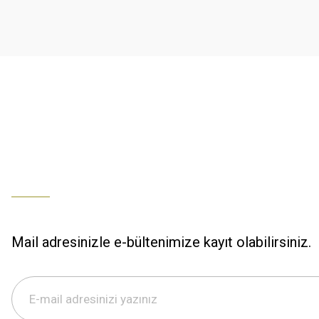
K... U... | 02/01/2026
Ürün bilgilerinde hatalar bulunuyor.
Ürün fiyatı diğer sitelerden daha pahalı.
% 100 memnuniyet
Bu ürüne benzer farklı alternatifler olmalı.
Büşra Ziya | 29/12/2025
% 100 özenli paketleme yaz
M... K... | 29/12/2025
S... M... | 29/12/2025
ÖZENLİ PAKETLEME HIZLI KARGO
K... A... | 29/12/2025
Mail adresinizle e-bültenimize kayıt olabilirsiniz.
Hızlı kargo özenli paketleme
S... M... | 29/12/2025