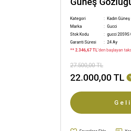
Güneş Gözlüğ
Kategori
Kadın Güneş
Marka
Gucci
Stok Kodu
gucci 2059S
Garanti Süresi
24 Ay
*
* 2.346,67 TL
’den başlayan taksi
27.500,00 TL
22.000,00 TL
Gel