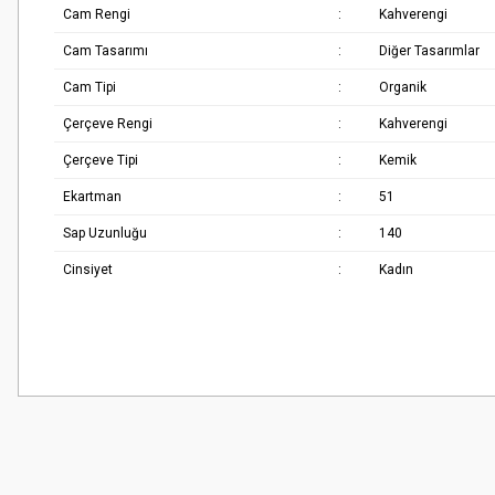
Cam Rengi
:
Kahverengi
Cam Tasarımı
:
Diğer Tasarımlar
Cam Tipi
:
Organik
Çerçeve Rengi
:
Kahverengi
Çerçeve Tipi
:
Kemik
Ekartman
:
51
Sap Uzunluğu
:
140
Cinsiyet
:
Kadın
Bu ürünün fiyat bilgisi, resim, ürün açıklamalarında ve diğer konularda
Çok güzel
Görüş ve önerileriniz için teşekkür ederiz.
M... K... | 02/01/2026
Ürün resmi kalitesiz, bozuk veya görüntülenemiyor.
Harika
Ürün açıklamasında eksik bilgiler bulunuyor.