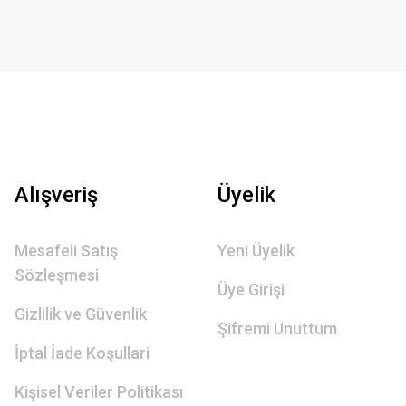
Alışveriş
Üyelik
Mesafeli Satış
Yeni Üyelik
Sözleşmesi
Üye Girişi
Gizlilik ve Güvenlik
Şifremi Unuttum
İptal İade Koşullari
Kişisel Veriler Politikası