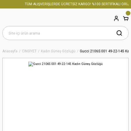
TÜM ALIŞVERİŞLERDE ÜCRETSİZ KARGO! %100 SERTİFİKALI ORİJİN
Anasayfa
CİNSİYET
Kadın Güneş Gözlüğü
Gucci 2106S 001 49-22-145 Ka