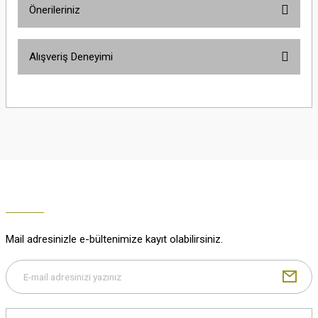
Önerileriniz
Soru Sor
Bu ürünün fiyat bilgisi, resim, ürün açıklamalarında ve diğer konularda
Alışveriş Deneyimi
yetersiz gördüğünüz noktaları öneri formunu kullanarak tarafımıza
iletebilirsiniz.
Görüş ve önerileriniz için teşekkür ederiz.
Çok güzel
M... K... | 02/01/2026
Ürün resmi kalitesiz, bozuk veya görüntülenemiyor.
Ürün açıklamasında eksik bilgiler bulunuyor.
Harika
Ürün bilgilerinde hatalar bulunuyor.
K... U... | 02/01/2026
Ürün fiyatı diğer sitelerden daha pahalı.
Bu ürüne benzer farklı alternatifler olmalı.
% 100 memnuniyet
Büşra Ziya | 29/12/2025
Mail adresinizle e-bültenimize kayıt olabilirsiniz.
% 100 özenli paketleme yaz
M... K... | 29/12/2025
Gönder