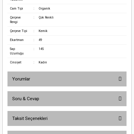
Cam Tipi
:
Organik
Çerçeve
:
Çok Renkli
Rengi
Çerçeve Tipi
:
Kemik
Ekartman
:
49
Sap
:
145
Uzunluğu
Cinsiyet
:
Kadın
Yorumlar
Soru & Cevap
Bu ürüne ilk yorumu siz yapın!
Taksit Seçenekleri
Yorum Yaz
Ürün hakkında henüz soru sorulmamış.