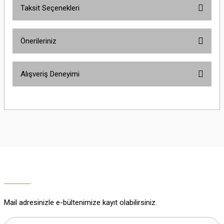
Taksit Seçenekleri
Yorum Yaz
Ürün hakkında henüz soru sorulmamış.
Önerileriniz
Soru Sor
Bu ürünün fiyat bilgisi, resim, ürün açıklamalarında ve diğer konularda
Alışveriş Deneyimi
yetersiz gördüğünüz noktaları öneri formunu kullanarak tarafımıza
iletebilirsiniz.
Görüş ve önerileriniz için teşekkür ederiz.
Çok güzel
M... K... | 02/01/2026
Ürün resmi kalitesiz, bozuk veya görüntülenemiyor.
Ürün açıklamasında eksik bilgiler bulunuyor.
Harika
Ürün bilgilerinde hatalar bulunuyor.
K... U... | 02/01/2026
Ürün fiyatı diğer sitelerden daha pahalı.
Bu ürüne benzer farklı alternatifler olmalı.
% 100 memnuniyet
Büşra Ziya | 29/12/2025
Mail adresinizle e-bültenimize kayıt olabilirsiniz.
% 100 özenli paketleme yaz