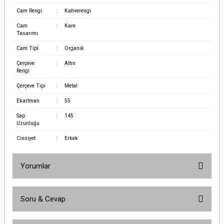
Cam Rengi
:
Kahverengi
Cam
:
Kare
Tasarımı
Cam Tipi
:
Organik
Çerçeve
:
Altın
Rengi
Çerçeve Tipi
:
Metal
Ekartman
:
55
Sap
:
145
Uzunluğu
Cinsiyet
:
Erkek
Yorumlar
Soru & Cevap
Bu ürüne ilk yorumu siz yapın!