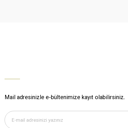
K... U... | 02/01/2026
Ürün bilgilerinde hatalar bulunuyor.
Ürün fiyatı diğer sitelerden daha pahalı.
% 100 memnuniyet
Bu ürüne benzer farklı alternatifler olmalı.
Büşra Ziya | 29/12/2025
% 100 özenli paketleme yaz
M... K... | 29/12/2025
S... M... | 29/12/2025
ÖZENLİ PAKETLEME HIZLI KARGO
K... A... | 29/12/2025
Mail adresinizle e-bültenimize kayıt olabilirsiniz.
Hızlı kargo özenli paketleme
S... M... | 29/12/2025