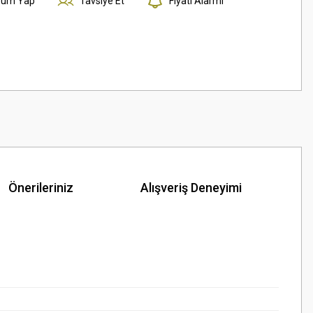
rum Yap
Tavsiye Et
Fiyatı Alarmı
Önerileriniz
Alışveriş Deneyimi