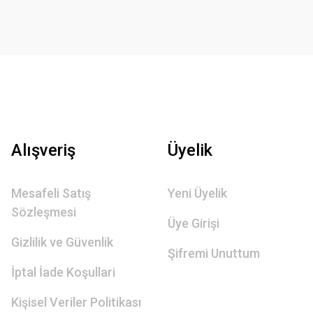
Alışveriş
Üyelik
Mesafeli Satış
Yeni Üyelik
Sözleşmesi
Üye Girişi
Gizlilik ve Güvenlik
Şifremi Unuttum
İptal İade Koşullari
Kişisel Veriler Politikası