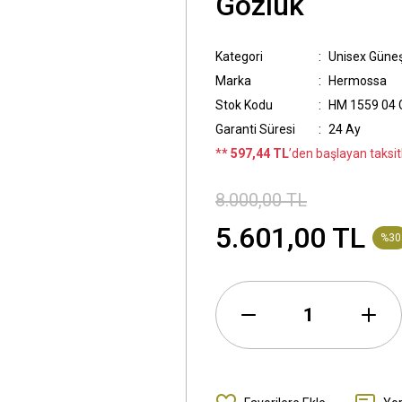
Gözlük
Kategori
Unisex Güne
Marka
Hermossa
Stok Kodu
HM 1559 04 
Garanti Süresi
24 Ay
*
* 597,44 TL
’den başlayan taksitl
8.000,00 TL
5.601,00 TL
%30