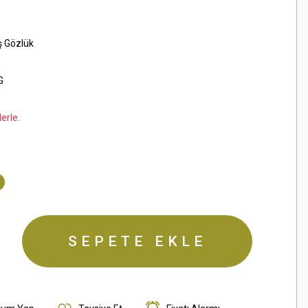
ş Gözlük
G
erle.
SEPETE EKLE