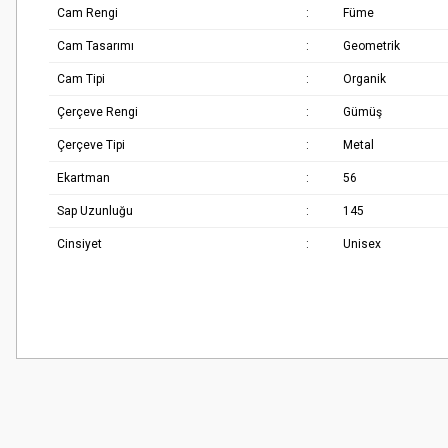
Cam Rengi
:
Füme
Cam Tasarımı
:
Geometrik
Cam Tipi
:
Organik
Çerçeve Rengi
:
Gümüş
Çerçeve Tipi
:
Metal
Ekartman
:
56
Sap Uzunluğu
:
145
Cinsiyet
:
Unisex
Bu ürünün fiyat bilgisi, resim, ürün açıklamalarında ve diğer konularda
Çok güzel
Görüş ve önerileriniz için teşekkür ederiz.
M... K... | 02/01/2026
Ürün resmi kalitesiz, bozuk veya görüntülenemiyor.
Harika
Ürün açıklamasında eksik bilgiler bulunuyor.