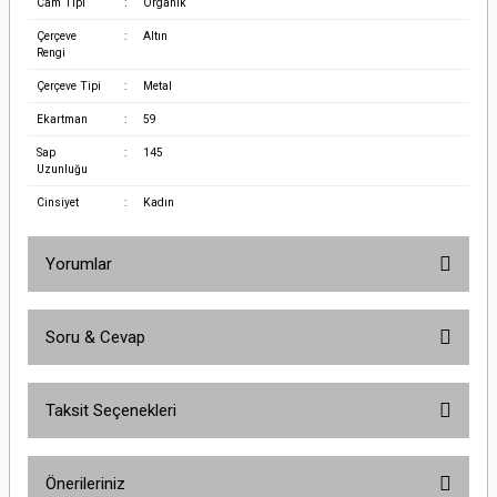
Cam Tipi
:
Organik
Çerçeve
:
Altın
Rengi
Çerçeve Tipi
:
Metal
Ekartman
:
59
Sap
:
145
Uzunluğu
Cinsiyet
:
Kadın
Yorumlar
Soru & Cevap
Bu ürüne ilk yorumu siz yapın!
Taksit Seçenekleri
Yorum Yaz
Ürün hakkında henüz soru sorulmamış.
Önerileriniz
Soru Sor