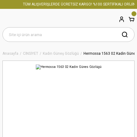
TÜM ALIŞVERİŞLERDE ÜCRETSİZ KARGO! %100 SERTİFİKALI ORİJİNA
Anasayfa
CİNSİYET
Kadın Güneş Gözlüğü
Hermossa 1563 02 Kadin Günes