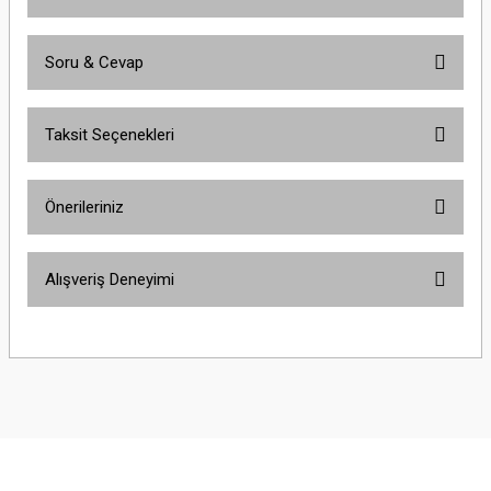
Soru & Cevap
Bu ürüne ilk yorumu siz yapın!
Taksit Seçenekleri
Yorum Yaz
Ürün hakkında henüz soru sorulmamış.
Önerileriniz
Soru Sor
Bu ürünün fiyat bilgisi, resim, ürün açıklamalarında ve diğer konularda
Alışveriş Deneyimi
yetersiz gördüğünüz noktaları öneri formunu kullanarak tarafımıza
iletebilirsiniz.
Görüş ve önerileriniz için teşekkür ederiz.
Çok güzel
M... K... | 02/01/2026
Ürün resmi kalitesiz, bozuk veya görüntülenemiyor.
Ürün açıklamasında eksik bilgiler bulunuyor.
Harika
Ürün bilgilerinde hatalar bulunuyor.
K... U... | 02/01/2026
Ürün fiyatı diğer sitelerden daha pahalı.