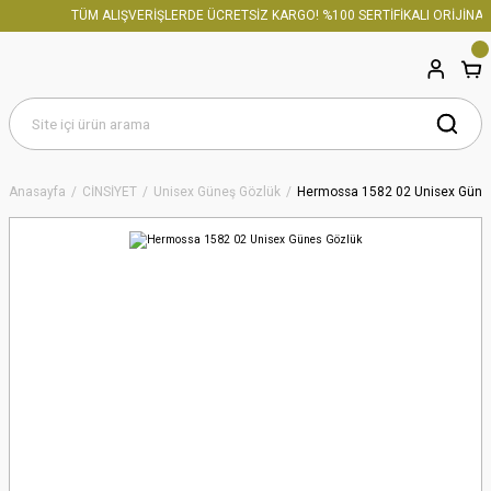
TÜM ALIŞVERİŞLERDE ÜCRETSİZ KARGO! %100 SERTİFİKALI ORİJİNAL 
Anasayfa
CİNSİYET
Unisex Güneş Gözlük
Hermossa 1582 02 Unisex Güne