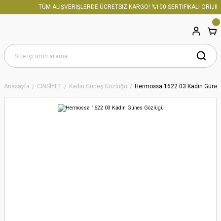
TÜM ALIŞVERİŞLERDE ÜCRETSİZ KARGO! %100 SERTİFİKALI ORİJİNA
Anasayfa
CİNSİYET
Kadın Güneş Gözlüğü
Hermossa 1622 03 Kadin Günes