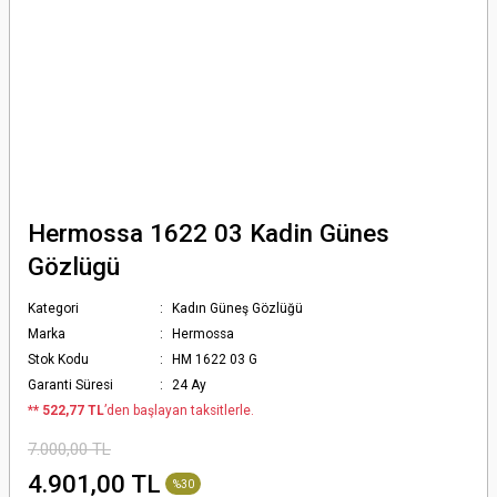
Hermossa 1622 03 Kadin Günes
Gözlügü
Kategori
Kadın Güneş Gözlüğü
Marka
Hermossa
Stok Kodu
HM 1622 03 G
Garanti Süresi
24 Ay
*
* 522,77 TL
’den başlayan taksitlerle.
7.000,00 TL
4.901,00 TL
%30