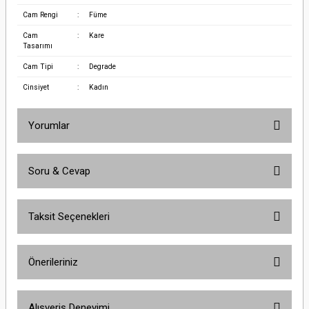
Cam Rengi
:
Füme
Cam
:
Kare
Tasarımı
Cam Tipi
:
Degrade
Cinsiyet
:
Kadın
Yorumlar
Soru & Cevap
Bu ürüne ilk yorumu siz yapın!
Taksit Seçenekleri
Yorum Yaz
Ürün hakkında henüz soru sorulmamış.
Önerileriniz
Soru Sor
Bu ürünün fiyat bilgisi, resim, ürün açıklamalarında ve diğer konularda
Alışveriş Deneyimi
yetersiz gördüğünüz noktaları öneri formunu kullanarak tarafımıza