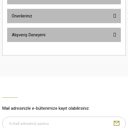
Ürün hakkında henüz soru sorulmamış.
Önerileriniz
Soru Sor
Bu ürünün fiyat bilgisi, resim, ürün açıklamalarında ve diğer konularda
Alışveriş Deneyimi
yetersiz gördüğünüz noktaları öneri formunu kullanarak tarafımıza
iletebilirsiniz.
Görüş ve önerileriniz için teşekkür ederiz.
Çok güzel
M... K... | 02/01/2026
Ürün resmi kalitesiz, bozuk veya görüntülenemiyor.
Ürün açıklamasında eksik bilgiler bulunuyor.
Harika
Ürün bilgilerinde hatalar bulunuyor.
K... U... | 02/01/2026
Ürün fiyatı diğer sitelerden daha pahalı.
Bu ürüne benzer farklı alternatifler olmalı.
% 100 memnuniyet
Büşra Ziya | 29/12/2025
Mail adresinizle e-bültenimize kayıt olabilirsiniz.
% 100 özenli paketleme yaz
M... K... | 29/12/2025