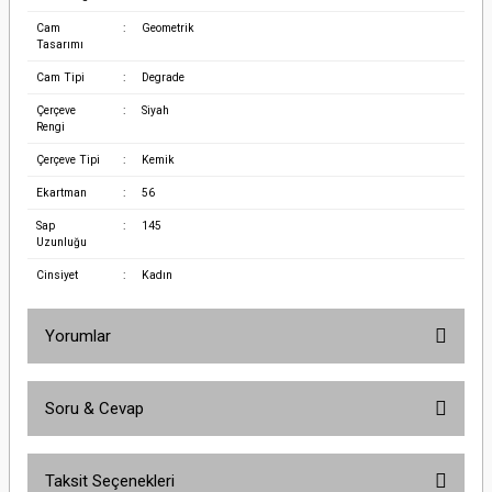
Cam
:
Geometrik
Tasarımı
Cam Tipi
:
Degrade
Çerçeve
:
Siyah
Rengi
Çerçeve Tipi
:
Kemik
Ekartman
:
56
Sap
:
145
Uzunluğu
Cinsiyet
:
Kadın
Yorumlar
Soru & Cevap
Bu ürüne ilk yorumu siz yapın!
Taksit Seçenekleri
Yorum Yaz