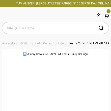
TÜM ALIŞVERİŞLERDE ÜCRETSİZ KARGO! %100 SERTİFİKALI ORİJİNAL 
Anasayfa
CİNSİYET
Kadın Güneş Gözlüğü
Jımmy Choo RENEE/S YIB 61 Ka