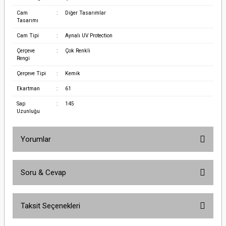
Cam
:
Diğer Tasarımlar
Tasarımı
Cam Tipi
:
Aynalı UV Protection
Çerçeve
:
Çok Renkli
Rengi
Çerçeve Tipi
:
Kemik
Ekartman
:
61
Sap
:
145
Uzunluğu
Yorumlar
Soru & Cevap
Bu ürüne ilk yorumu siz yapın!
Taksit Seçenekleri
Yorum Yaz
Ürün hakkında henüz soru sorulmamış.