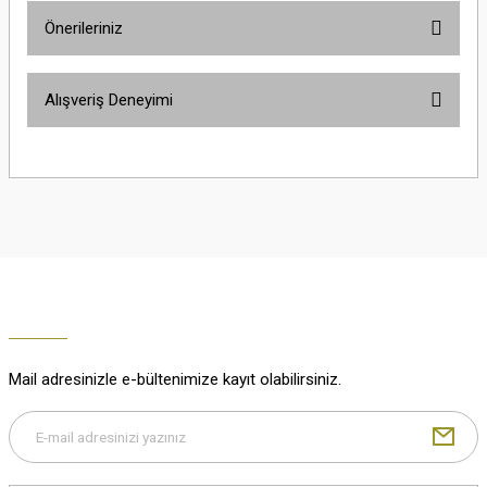
Önerileriniz
Soru Sor
Bu ürünün fiyat bilgisi, resim, ürün açıklamalarında ve diğer konularda
Alışveriş Deneyimi
yetersiz gördüğünüz noktaları öneri formunu kullanarak tarafımıza
iletebilirsiniz.
Görüş ve önerileriniz için teşekkür ederiz.
Çok güzel
M... K... | 02/01/2026
Ürün resmi kalitesiz, bozuk veya görüntülenemiyor.
Ürün açıklamasında eksik bilgiler bulunuyor.
Harika
Ürün bilgilerinde hatalar bulunuyor.
K... U... | 02/01/2026
Ürün fiyatı diğer sitelerden daha pahalı.
Bu ürüne benzer farklı alternatifler olmalı.
% 100 memnuniyet
Büşra Ziya | 29/12/2025
Mail adresinizle e-bültenimize kayıt olabilirsiniz.
% 100 özenli paketleme yaz
M... K... | 29/12/2025
Gönder