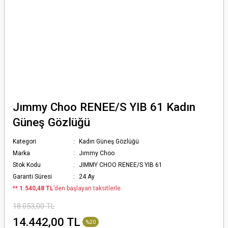
Jımmy Choo RENEE/S YIB 61 Kadın
Güneş Gözlüğü
Kategori
Kadın Güneş Gözlüğü
Marka
Jımmy Choo
Stok Kodu
JIMMY CHOO RENEE/S YIB 61
Garanti Süresi
24 Ay
*
* 1.540,48 TL
’den başlayan taksitlerle.
18.053,00 TL
14.442,00 TL
%20