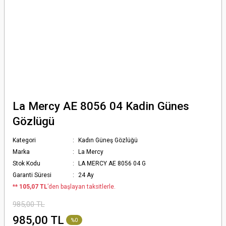
La Mercy AE 8056 04 Kadin Günes
Gözlügü
Kategori
Kadın Güneş Gözlüğü
Marka
La Mercy
Stok Kodu
LA MERCY AE 8056 04 G
Garanti Süresi
24 Ay
*
* 105,07 TL
’den başlayan taksitlerle.
985,00 TL
985,00 TL
%0