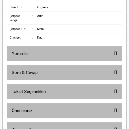
Cam Tipi
:
Organik
Çerçeve
:
Altın
Rengi
Çerçeve Tipi
:
Metal
Cinsiyet
:
Kadın
Yorumlar
Soru & Cevap
Bu ürüne ilk yorumu siz yapın!
Taksit Seçenekleri
Yorum Yaz
Ürün hakkında henüz soru sorulmamış.
Önerileriniz
Soru Sor
Bu ürünün fiyat bilgisi, resim, ürün açıklamalarında ve diğer konularda