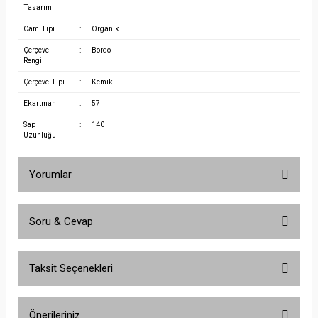
Tasarımı
Cam Tipi
:
Organik
Çerçeve
:
Bordo
Rengi
Çerçeve Tipi
:
Kemik
Ekartman
:
57
Sap
:
140
Uzunluğu
Yorumlar
Soru & Cevap
Bu ürüne ilk yorumu siz yapın!
Taksit Seçenekleri
Yorum Yaz
Ürün hakkında henüz soru sorulmamış.
Önerileriniz