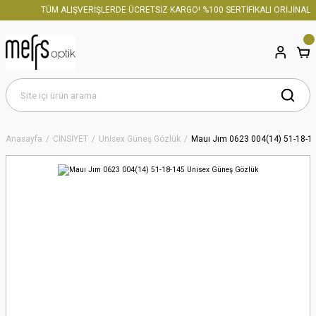
TÜM ALIŞVERİŞLERDE ÜCRETSİZ KARGO! %100 SERTİFİKALI ORİJİNAL ÜR
Anasayfa
CİNSİYET
Unisex Güneş Gözlük
Mauı Jım 0623 004(14) 51-18-1