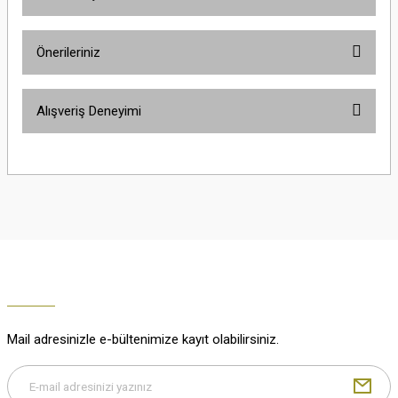
Yorum Yaz
Ürün hakkında henüz soru sorulmamış.
Önerileriniz
Soru Sor
Bu ürünün fiyat bilgisi, resim, ürün açıklamalarında ve diğer konularda
Alışveriş Deneyimi
yetersiz gördüğünüz noktaları öneri formunu kullanarak tarafımıza
iletebilirsiniz.
Görüş ve önerileriniz için teşekkür ederiz.
Çok güzel
M... K... | 02/01/2026
Ürün resmi kalitesiz, bozuk veya görüntülenemiyor.
Ürün açıklamasında eksik bilgiler bulunuyor.
Harika
Ürün bilgilerinde hatalar bulunuyor.
K... U... | 02/01/2026
Ürün fiyatı diğer sitelerden daha pahalı.
Bu ürüne benzer farklı alternatifler olmalı.
% 100 memnuniyet
Büşra Ziya | 29/12/2025
Mail adresinizle e-bültenimize kayıt olabilirsiniz.
% 100 özenli paketleme yaz
M... K... | 29/12/2025