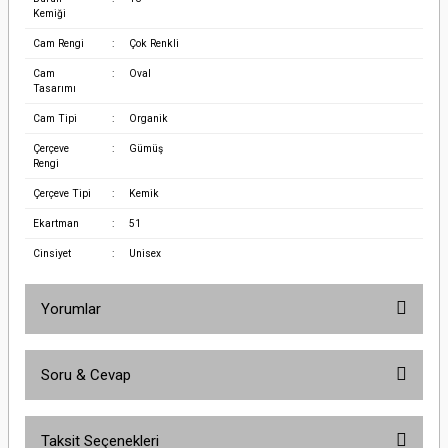
Kemiği
Cam Rengi
:
Çok Renkli
Cam
:
Oval
Tasarımı
Cam Tipi
:
Organik
Çerçeve
:
Gümüş
Rengi
Çerçeve Tipi
:
Kemik
Ekartman
:
51
Cinsiyet
:
Unisex
Yorumlar
Soru & Cevap
Bu ürüne ilk yorumu siz yapın!
Taksit Seçenekleri