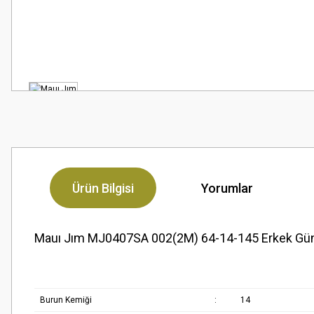
Ürün Bilgisi
Yorumlar
Mauı Jım MJ0407SA 002(2M) 64-14-145 Erkek Gü
Burun Kemiği
:
14