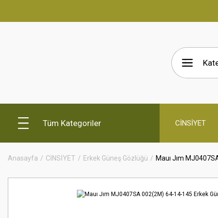
Tüm Kategoriler
CİNSİYET
Anasayfa
CİNSİYET
Erkek Güneş Gözlüğü
Mauı Jım MJ0407SA