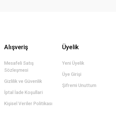
Alışveriş
Üyelik
Mesafeli Satış
Yeni Üyelik
Sözleşmesi
Üye Girişi
Gizlilik ve Güvenlik
Şifremi Unuttum
İptal İade Koşullari
Kişisel Veriler Politikası