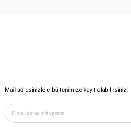
Ürün fiyatı diğer sitelerden daha pahalı.
% 100 memnuniyet
Bu ürüne benzer farklı alternatifler olmalı.
Büşra Ziya | 29/12/2025
% 100 özenli paketleme yaz
M... K... | 29/12/2025
S... M... | 29/12/2025
ÖZENLİ PAKETLEME HIZLI KARGO
K... A... | 29/12/2025
Mail adresinizle e-bültenimize kayıt olabilirsiniz.
Hızlı kargo özenli paketleme
S... M... | 29/12/2025
%100 güvenilir,hızlı kargo