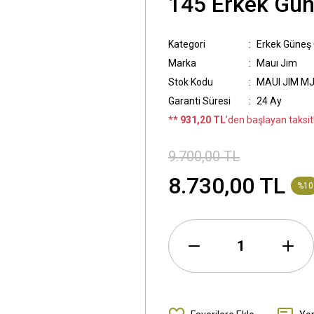
145 Erkek Gü
Kategori
Erkek Güneş
Marka
Mauı Jım
Stok Kodu
MAUI JIM MJ
Garanti Süresi
24 Ay
*
* 931,20 TL
’den başlayan taksitl
9.700,00 TL
8.730,00 TL
%10