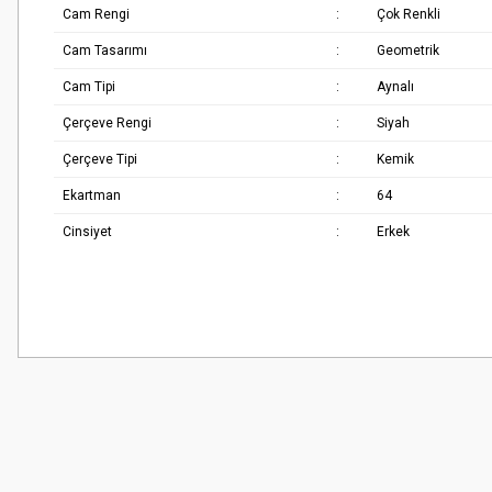
Cam Rengi
:
Çok Renkli
Cam Tasarımı
:
Geometrik
Cam Tipi
:
Aynalı
Çerçeve Rengi
:
Siyah
Çerçeve Tipi
:
Kemik
Ekartman
:
64
Cinsiyet
:
Erkek
Bu ürünün fiyat bilgisi, resim, ürün açıklamalarında ve diğer konularda
Çok güzel
Görüş ve önerileriniz için teşekkür ederiz.
M... K... | 02/01/2026
Ürün resmi kalitesiz, bozuk veya görüntülenemiyor.
Harika
Ürün açıklamasında eksik bilgiler bulunuyor.
K... U... | 02/01/2026
Ürün bilgilerinde hatalar bulunuyor.