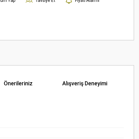
rum Yap
Tavsiye Et
Fiyatı Alarmı
Önerileriniz
Alışveriş Deneyimi