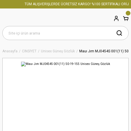
TÜM ALIŞVERİŞLERDE ÜCRETSİZ KARGO! %100 SERTİFİKALI ORİJİN
Anasayfa
CİNSİYET
Unisex Güneş Gözlük
Mauı Jım MJ0454S 001(11) 50-1