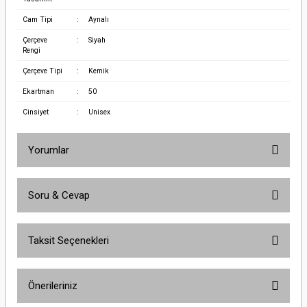
Cam Tipi
:
Aynalı
Çerçeve
:
Siyah
Rengi
Çerçeve Tipi
:
Kemik
Ekartman
:
50
Cinsiyet
:
Unisex
Yorumlar
Soru & Cevap
Bu ürüne ilk yorumu siz yapın!
Taksit Seçenekleri
Yorum Yaz
Ürün hakkında henüz soru sorulmamış.
Önerileriniz
Soru Sor