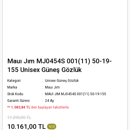
Mauı Jım MJ0454S 001(11) 50-19-
155 Unisex Güneş Gözlük
Kategori
Unisex Güneş Gözlük
Marka
Mauı Jım
Stok Kodu
MAUI JIM MJ0454S 001(11) 50-19-155
Garanti Süresi
24 Ay
*
* 1.083,84 TL
’den başlayan taksitlerle.
11.290,00 TL
10.161,00 TL
%10