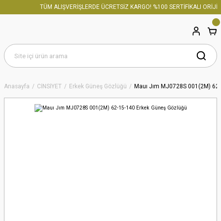
TÜM ALIŞVERİŞLERDE ÜCRETSİZ KARGO! %100 SERTİFİKALI ORİJİN
Anasayfa
CİNSİYET
Erkek Güneş Gözlüğü
Mauı Jım MJ0728S 001(2M) 62-