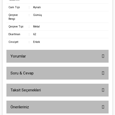
Cam Tipi
:
Aynalı
Çerçeve
:
Gümüş
Rengi
Çerçeve Tipi
:
Metal
Ekartman
:
62
Cinsiyet
:
Erkek
Yorumlar
Soru & Cevap
Bu ürüne ilk yorumu siz yapın!
Taksit Seçenekleri
Yorum Yaz
Ürün hakkında henüz soru sorulmamış.
Önerileriniz
Soru Sor