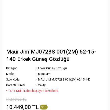
Mauı Jım MJ0728S 001(2M) 62-15-
140 Erkek Güneş Gözlüğü
Kategori
Erkek Güneş Gözlüğü
Marka
Mauı Jım
Stok Kodu
MAUI JIM MJ0728S 001(2M) 62-15-140
Garanti Süresi
24 Ay
*
* 1.114,56 TL
’den başlayan taksitlerle.
11.610,00 TL
10.449,00 TL
%10