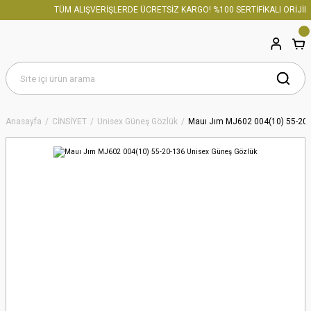
TÜM ALIŞVERİŞLERDE ÜCRETSİZ KARGO! %100 SERTİFİKALI ORİJİNA
Anasayfa
CİNSİYET
Unisex Güneş Gözlük
Mauı Jım MJ602 004(10) 55-20-