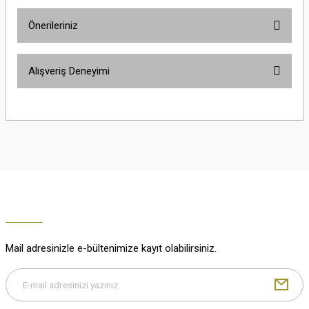
Önerileriniz
Soru Sor
Bu ürünün fiyat bilgisi, resim, ürün açıklamalarında ve diğer konularda
Alışveriş Deneyimi
yetersiz gördüğünüz noktaları öneri formunu kullanarak tarafımıza
iletebilirsiniz.
Görüş ve önerileriniz için teşekkür ederiz.
Çok güzel
M... K... | 02/01/2026
Ürün resmi kalitesiz, bozuk veya görüntülenemiyor.
Ürün açıklamasında eksik bilgiler bulunuyor.
Harika
Ürün bilgilerinde hatalar bulunuyor.
K... U... | 02/01/2026
Ürün fiyatı diğer sitelerden daha pahalı.
Bu ürüne benzer farklı alternatifler olmalı.
% 100 memnuniyet
Büşra Ziya | 29/12/2025
Mail adresinizle e-bültenimize kayıt olabilirsiniz.
% 100 özenli paketleme yaz
M... K... | 29/12/2025
Gönder