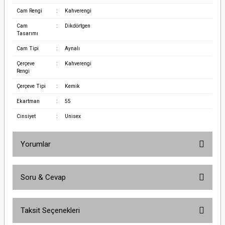
Cam Rengi
:
Kahverengi
Cam
:
Dikdörtgen
Tasarımı
Cam Tipi
:
Aynalı
Çerçeve
:
Kahverengi
Rengi
Çerçeve Tipi
:
Kemik
Ekartman
:
55
Cinsiyet
:
Unisex
Yorumlar
Soru & Cevap
Bu ürüne ilk yorumu siz yapın!
Taksit Seçenekleri
Yorum Yaz
Ürün hakkında henüz soru sorulmamış.