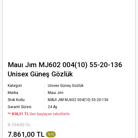
Mauı Jım MJ602 004(10) 55-20-136
Unisex Güneş Gözlük
Kategori
Unisex Güneş Gözlük
Marka
Mauı Jım
Stok Kodu
MAUI JIM MJ602 004(10) 55-20-136
Garanti Süresi
24 Ay
*
* 838,51 TL
’den başlayan taksitlerle.
8.734,00 TL
7.861,00 TL
%10