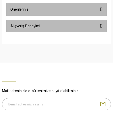
Önerileriniz
Soru Sor
Bu ürünün fiyat bilgisi, resim, ürün açıklamalarında ve diğer konularda
Alışveriş Deneyimi
yetersiz gördüğünüz noktaları öneri formunu kullanarak tarafımıza
iletebilirsiniz.
Görüş ve önerileriniz için teşekkür ederiz.
Çok güzel
M... K... | 02/01/2026
Ürün resmi kalitesiz, bozuk veya görüntülenemiyor.
Ürün açıklamasında eksik bilgiler bulunuyor.
Harika
Ürün bilgilerinde hatalar bulunuyor.
K... U... | 02/01/2026
Ürün fiyatı diğer sitelerden daha pahalı.
Bu ürüne benzer farklı alternatifler olmalı.
% 100 memnuniyet
Büşra Ziya | 29/12/2025
Mail adresinizle e-bültenimize kayıt olabilirsiniz.
% 100 özenli paketleme yaz
M... K... | 29/12/2025
Gönder