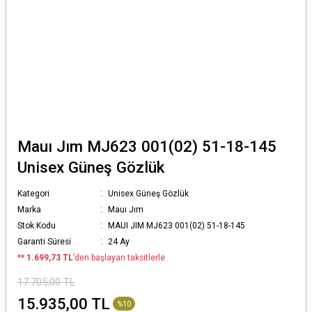
Mauı Jım MJ623 001(02) 51-18-145
Unisex Güneş Gözlük
Kategori
Unisex Güneş Gözlük
Marka
Mauı Jım
Stok Kodu
MAUI JIM MJ623 001(02) 51-18-145
Garanti Süresi
24 Ay
*
* 1.699,73 TL
’den başlayan taksitlerle.
17.705,00 TL
15.935,00 TL
%10