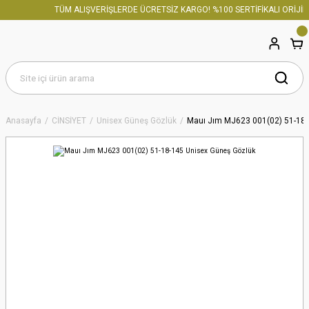
TÜM ALIŞVERİŞLERDE ÜCRETSİZ KARGO! %100 SERTİFİKALI ORİJİNA
Anasayfa
CİNSİYET
Unisex Güneş Gözlük
Mauı Jım MJ623 001(02) 51-18-