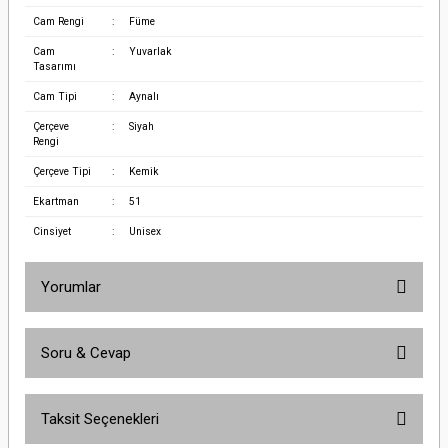
Cam Rengi
:
Füme
Cam
:
Yuvarlak
Tasarımı
Cam Tipi
:
Aynalı
Çerçeve
:
Siyah
Rengi
Çerçeve Tipi
:
Kemik
Ekartman
:
51
Cinsiyet
:
Unisex
Yorumlar
Soru & Cevap
Bu ürüne ilk yorumu siz yapın!
Taksit Seçenekleri
Yorum Yaz
Ürün hakkında henüz soru sorulmamış.