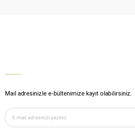
Ürün fiyatı diğer sitelerden daha pahalı.
% 100 memnuniyet
Bu ürüne benzer farklı alternatifler olmalı.
Büşra Ziya | 29/12/2025
% 100 özenli paketleme yaz
M... K... | 29/12/2025
S... M... | 29/12/2025
ÖZENLİ PAKETLEME HIZLI KARGO
K... A... | 29/12/2025
Mail adresinizle e-bültenimize kayıt olabilirsiniz.
Hızlı kargo özenli paketleme
S... M... | 29/12/2025
%100 güvenilir,hızlı kargo