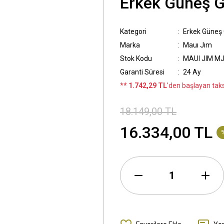
Erkek Güneş 
Kategori
Erkek Güneş
Marka
Mauı Jım
Stok Kodu
MAUI JIM MJ
Garanti Süresi
24 Ay
*
* 1.742,29 TL
’den başlayan taksi
18.149,00 TL
16.334,00 TL