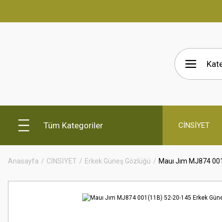
Tüm Kategoriler
CİNSİYET
Anasayfa
CİNSİYET
Erkek Güneş Gözlüğü
Mauı Jım MJ874 001