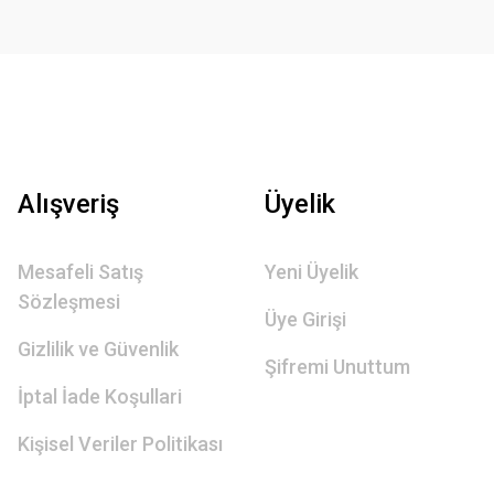
Alışveriş
Üyelik
Mesafeli Satış
Yeni Üyelik
Sözleşmesi
Üye Girişi
Gizlilik ve Güvenlik
Şifremi Unuttum
İptal İade Koşullari
Kişisel Veriler Politikası