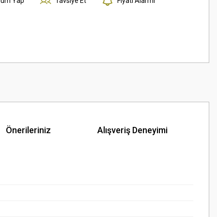
rum Yap
Tavsiye Et
Fiyatı Alarmı
Önerileriniz
Alışveriş Deneyimi