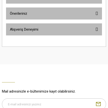
Ürün hakkında henüz soru sorulmamış.
Önerileriniz
Soru Sor
Bu ürünün fiyat bilgisi, resim, ürün açıklamalarında ve diğer konularda
Alışveriş Deneyimi
yetersiz gördüğünüz noktaları öneri formunu kullanarak tarafımıza
iletebilirsiniz.
Görüş ve önerileriniz için teşekkür ederiz.
Çok güzel
M... K... | 02/01/2026
Ürün resmi kalitesiz, bozuk veya görüntülenemiyor.
Ürün açıklamasında eksik bilgiler bulunuyor.
Harika
Ürün bilgilerinde hatalar bulunuyor.
K... U... | 02/01/2026
Ürün fiyatı diğer sitelerden daha pahalı.
Bu ürüne benzer farklı alternatifler olmalı.
% 100 memnuniyet
Büşra Ziya | 29/12/2025
Mail adresinizle e-bültenimize kayıt olabilirsiniz.
% 100 özenli paketleme yaz
M... K... | 29/12/2025