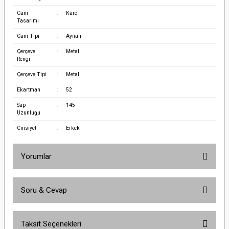
Cam
:
Kare
Tasarımı
Cam Tipi
:
Aynalı
Çerçeve
:
Metal
Rengi
Çerçeve Tipi
:
Metal
Ekartman
:
52
Sap
:
145
Uzunluğu
Cinsiyet
:
Erkek
Yorumlar
Soru & Cevap
Bu ürüne ilk yorumu siz yapın!
Taksit Seçenekleri
Yorum Yaz