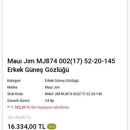
Mauı Jım MJ874 002(17) 52-20-145
Erkek Güneş Gözlüğü
Kategori
Erkek Güneş Gözlüğü
Marka
Mauı Jım
Stok Kodu
MAUI JIM MJ874 002(17) 52-20-145
Garanti Süresi
24 Ay
*
* 1.742,29 TL
’den başlayan taksitlerle.
18.149,00 TL
16.334,00 TL
%10