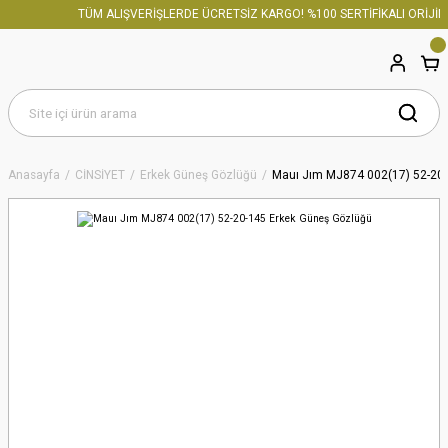
TÜM ALIŞVERİŞLERDE ÜCRETSİZ KARGO! %100 SERTİFİKALI ORİJİNA
Anasayfa
CİNSİYET
Erkek Güneş Gözlüğü
Mauı Jım MJ874 002(17) 52-20