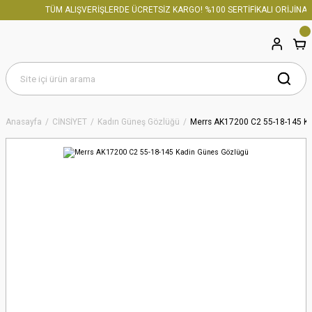
TÜM ALIŞVERİŞLERDE ÜCRETSİZ KARGO! %100 SERTİFİKALI ORİJİNAL 
Anasayfa
CİNSİYET
Kadın Güneş Gözlüğü
Merrs AK17200 C2 55-18-145 K