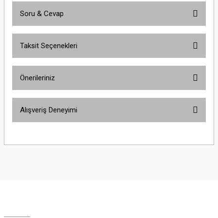
Soru & Cevap
Bu ürüne ilk yorumu siz yapın!
Taksit Seçenekleri
Yorum Yaz
Ürün hakkında henüz soru sorulmamış.
Önerileriniz
Soru Sor
Bu ürünün fiyat bilgisi, resim, ürün açıklamalarında ve diğer konularda
Alışveriş Deneyimi
yetersiz gördüğünüz noktaları öneri formunu kullanarak tarafımıza
iletebilirsiniz.
Görüş ve önerileriniz için teşekkür ederiz.
Çok güzel
M... K... | 02/01/2026
Ürün resmi kalitesiz, bozuk veya görüntülenemiyor.
Ürün açıklamasında eksik bilgiler bulunuyor.
Harika
Ürün bilgilerinde hatalar bulunuyor.
K... U... | 02/01/2026
Ürün fiyatı diğer sitelerden daha pahalı.
Bu ürüne benzer farklı alternatifler olmalı.
% 100 memnuniyet