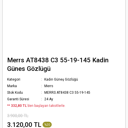
Merrs AT8438 C3 55-19-145 Kadin
Günes Gözlügü
Kategori
Kadın Güneş Gözlüğü
Marka
Merrs
Stok Kodu
MERRS AT8438 C3 55-19-145
Garanti Süresi
24 Ay
*
* 332,80 TL
’den başlayan taksitlerle.
3.900,00 TL
3.120,00 TL
%20