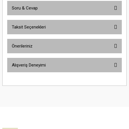
Soru & Cevap
Bu ürüne ilk yorumu siz yapın!
Taksit Seçenekleri
Yorum Yaz
Ürün hakkında henüz soru sorulmamış.
Önerileriniz
Soru Sor
Bu ürünün fiyat bilgisi, resim, ürün açıklamalarında ve diğer konularda
Alışveriş Deneyimi
yetersiz gördüğünüz noktaları öneri formunu kullanarak tarafımıza
iletebilirsiniz.
Görüş ve önerileriniz için teşekkür ederiz.
Çok güzel
M... K... | 02/01/2026
Ürün resmi kalitesiz, bozuk veya görüntülenemiyor.
Ürün açıklamasında eksik bilgiler bulunuyor.
Harika
Ürün bilgilerinde hatalar bulunuyor.
K... U... | 02/01/2026
Ürün fiyatı diğer sitelerden daha pahalı.
Bu ürüne benzer farklı alternatifler olmalı.
% 100 memnuniyet