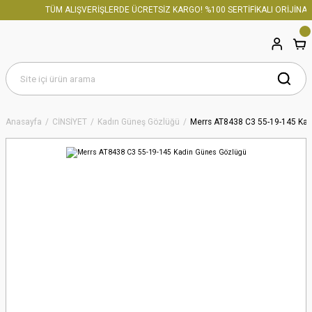
TÜM ALIŞVERİŞLERDE ÜCRETSİZ KARGO! %100 SERTİFİKALI ORİJİNAL 
Anasayfa
CİNSİYET
Kadın Güneş Gözlüğü
Merrs AT8438 C3 55-19-145 Ka