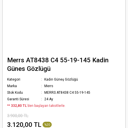
Merrs AT8438 C4 55-19-145 Kadin
Günes Gözlügü
Kategori
Kadın Güneş Gözlüğü
Marka
Merrs
Stok Kodu
MERRS AT8438 C4 55-19-145
Garanti Süresi
24 Ay
*
* 332,80 TL
’den başlayan taksitlerle.
3.900,00 TL
3.120,00 TL
%20