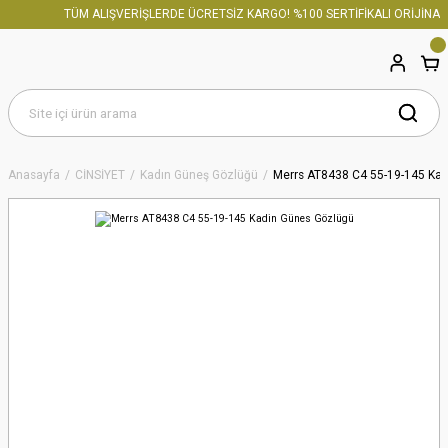
TÜM ALIŞVERİŞLERDE ÜCRETSİZ KARGO! %100 SERTİFİKALI ORİJİNAL 
Anasayfa
CİNSİYET
Kadın Güneş Gözlüğü
Merrs AT8438 C4 55-19-145 Ka