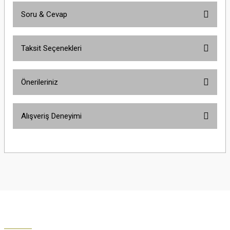
Soru & Cevap
Bu ürüne ilk yorumu siz yapın!
Taksit Seçenekleri
Yorum Yaz
Ürün hakkında henüz soru sorulmamış.
Önerileriniz
Soru Sor
Bu ürünün fiyat bilgisi, resim, ürün açıklamalarında ve diğer konularda
Alışveriş Deneyimi
yetersiz gördüğünüz noktaları öneri formunu kullanarak tarafımıza
iletebilirsiniz.
Görüş ve önerileriniz için teşekkür ederiz.
Çok güzel
M... K... | 02/01/2026
Ürün resmi kalitesiz, bozuk veya görüntülenemiyor.
Ürün açıklamasında eksik bilgiler bulunuyor.
Harika
Ürün bilgilerinde hatalar bulunuyor.
K... U... | 02/01/2026
Ürün fiyatı diğer sitelerden daha pahalı.
Bu ürüne benzer farklı alternatifler olmalı.
% 100 memnuniyet