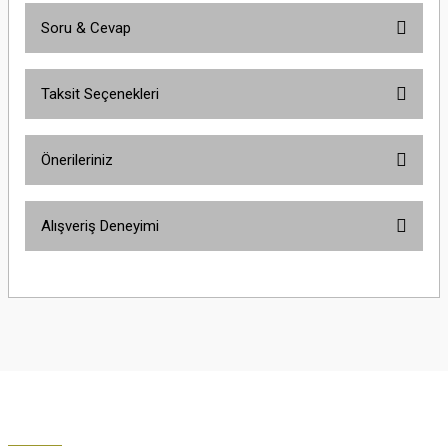
Soru & Cevap
Bu ürüne ilk yorumu siz yapın!
Taksit Seçenekleri
Yorum Yaz
Ürün hakkında henüz soru sorulmamış.
Önerileriniz
Soru Sor
Bu ürünün fiyat bilgisi, resim, ürün açıklamalarında ve diğer konularda
Alışveriş Deneyimi
yetersiz gördüğünüz noktaları öneri formunu kullanarak tarafımıza
iletebilirsiniz.
Görüş ve önerileriniz için teşekkür ederiz.
Çok güzel
M... K... | 02/01/2026
Ürün resmi kalitesiz, bozuk veya görüntülenemiyor.
Ürün açıklamasında eksik bilgiler bulunuyor.
Harika
Ürün bilgilerinde hatalar bulunuyor.
K... U... | 02/01/2026
Ürün fiyatı diğer sitelerden daha pahalı.
Bu ürüne benzer farklı alternatifler olmalı.
% 100 memnuniyet