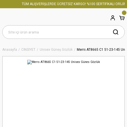
TÜM ALIŞVERİŞLERDE ÜCRETSİZ KARGO! %100 SERTİFİKALI ORİJİN
Anasayfa
CİNSİYET
Unisex Güneş Gözlük
Merrs AT8665 C1 51-23-145 Uni