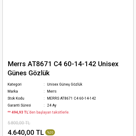
Merrs AT8671 C4 60-14-142 Unisex
Günes Gözlük
Kategori
Unisex Güneş Gözlük
Marka
Merrs
Stok Kodu
MERRS AT8671 C4 60-14-142
Garanti Süresi
24 Ay
*
* 494,93 TL
’den başlayan taksitlerle.
5.800,00 TL
4.640,00 TL
%20