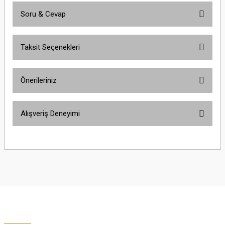
Soru & Cevap
Bu ürüne ilk yorumu siz yapın!
Taksit Seçenekleri
Yorum Yaz
Ürün hakkında henüz soru sorulmamış.
Önerileriniz
Soru Sor
Bu ürünün fiyat bilgisi, resim, ürün açıklamalarında ve diğer konularda
Alışveriş Deneyimi
yetersiz gördüğünüz noktaları öneri formunu kullanarak tarafımıza
iletebilirsiniz.
Görüş ve önerileriniz için teşekkür ederiz.
Çok güzel
M... K... | 02/01/2026
Ürün resmi kalitesiz, bozuk veya görüntülenemiyor.
Ürün açıklamasında eksik bilgiler bulunuyor.
Harika
Ürün bilgilerinde hatalar bulunuyor.
K... U... | 02/01/2026
Ürün fiyatı diğer sitelerden daha pahalı.
Bu ürüne benzer farklı alternatifler olmalı.
% 100 memnuniyet