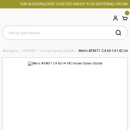
TÜM ALIŞVERİŞLERDE ÜCRETSİZ KARGO! %100 SERTİFİKALI ORİJİNAL
Anasayfa
CİNSİYET
Unisex Güneş Gözlük
Merrs AT8671 C4 60-14-142 Uni