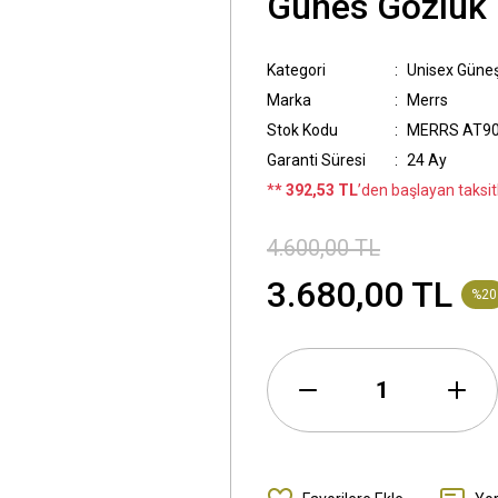
Günes Gözlük
Kategori
Unisex Güne
Marka
Merrs
Stok Kodu
MERRS AT90
Garanti Süresi
24 Ay
*
* 392,53 TL
’den başlayan taksitl
4.600,00 TL
3.680,00 TL
%20