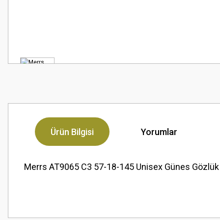
Ürün Bilgisi
Yorumlar
Merrs AT9065 C3 57-18-145 Unisex Günes Gözlük
Bu ürünün fiyat bilgisi, resim, ürün açıklamalarında ve diğer konularda
Çok güzel
Görüş ve önerileriniz için teşekkür ederiz.