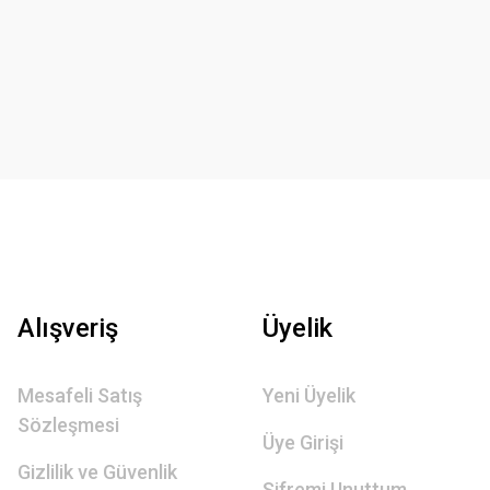
Alışveriş
Üyelik
Mesafeli Satış
Yeni Üyelik
Sözleşmesi
Üye Girişi
Gizlilik ve Güvenlik
Şifremi Unuttum