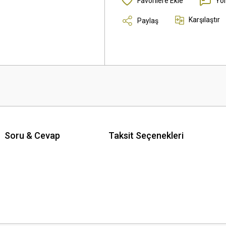
Yo
Karşılaştır
Paylaş
Soru & Cevap
Taksit Seçenekleri
 yetersiz gördüğünüz noktaları öneri formunu kullanarak tarafımıza iletebilirsini