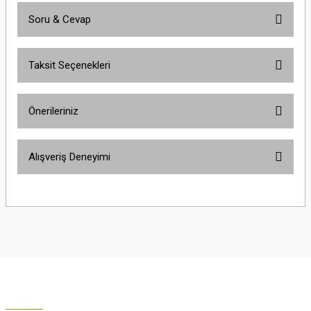
Soru & Cevap
Bu ürüne ilk yorumu siz yapın!
Taksit Seçenekleri
Yorum Yaz
Ürün hakkında henüz soru sorulmamış.
Önerileriniz
Soru Sor
Bu ürünün fiyat bilgisi, resim, ürün açıklamalarında ve diğer konularda
Alışveriş Deneyimi
yetersiz gördüğünüz noktaları öneri formunu kullanarak tarafımıza
iletebilirsiniz.
Görüş ve önerileriniz için teşekkür ederiz.
Çok güzel
M... K... | 02/01/2026
Ürün resmi kalitesiz, bozuk veya görüntülenemiyor.
Ürün açıklamasında eksik bilgiler bulunuyor.
Harika
Ürün bilgilerinde hatalar bulunuyor.
K... U... | 02/01/2026
Ürün fiyatı diğer sitelerden daha pahalı.
Bu ürüne benzer farklı alternatifler olmalı.
% 100 memnuniyet