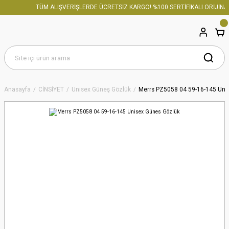
TÜM ALIŞVERİŞLERDE ÜCRETSİZ KARGO! %100 SERTİFİKALI ORİJİNAL
Anasayfa
CİNSİYET
Unisex Güneş Gözlük
Merrs PZ5058 04 59-16-145 Uni