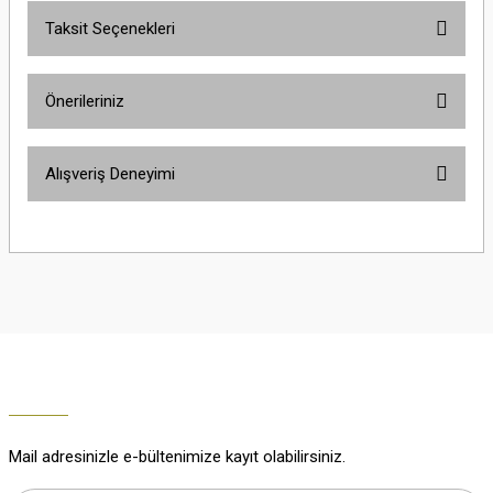
Taksit Seçenekleri
Yorum Yaz
Ürün hakkında henüz soru sorulmamış.
Önerileriniz
Soru Sor
Bu ürünün fiyat bilgisi, resim, ürün açıklamalarında ve diğer konularda
Alışveriş Deneyimi
yetersiz gördüğünüz noktaları öneri formunu kullanarak tarafımıza
iletebilirsiniz.
Görüş ve önerileriniz için teşekkür ederiz.
Çok güzel
M... K... | 02/01/2026
Ürün resmi kalitesiz, bozuk veya görüntülenemiyor.
Ürün açıklamasında eksik bilgiler bulunuyor.
Harika
Ürün bilgilerinde hatalar bulunuyor.
K... U... | 02/01/2026
Ürün fiyatı diğer sitelerden daha pahalı.
Bu ürüne benzer farklı alternatifler olmalı.
% 100 memnuniyet
Büşra Ziya | 29/12/2025
Mail adresinizle e-bültenimize kayıt olabilirsiniz.
% 100 özenli paketleme yaz