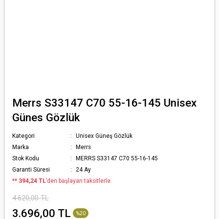
Merrs S33147 C70 55-16-145 Unisex
Günes Gözlük
Kategori
Unisex Güneş Gözlük
Marka
Merrs
Stok Kodu
MERRS S33147 C70 55-16-145
Garanti Süresi
24 Ay
*
* 394,24 TL
’den başlayan taksitlerle.
4.620,00 TL
3.696,00 TL
%20