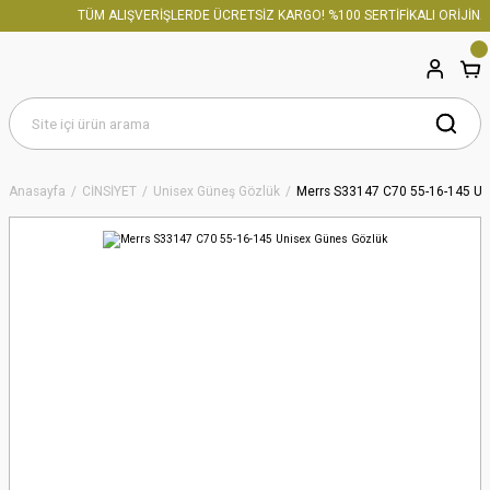
TÜM ALIŞVERİŞLERDE ÜCRETSİZ KARGO! %100 SERTİFİKALI ORİJİNAL
Anasayfa
CİNSİYET
Unisex Güneş Gözlük
Merrs S33147 C70 55-16-145 Un