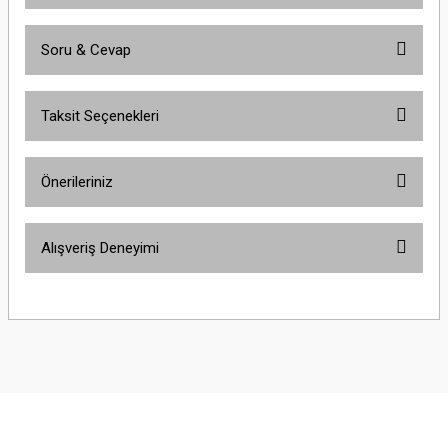
Soru & Cevap
Bu ürüne ilk yorumu siz yapın!
Taksit Seçenekleri
Yorum Yaz
Ürün hakkında henüz soru sorulmamış.
Önerileriniz
Soru Sor
Bu ürünün fiyat bilgisi, resim, ürün açıklamalarında ve diğer konularda
Alışveriş Deneyimi
yetersiz gördüğünüz noktaları öneri formunu kullanarak tarafımıza
iletebilirsiniz.
Görüş ve önerileriniz için teşekkür ederiz.
Çok güzel
M... K... | 02/01/2026
Ürün resmi kalitesiz, bozuk veya görüntülenemiyor.
Ürün açıklamasında eksik bilgiler bulunuyor.
Harika
Ürün bilgilerinde hatalar bulunuyor.
K... U... | 02/01/2026
Ürün fiyatı diğer sitelerden daha pahalı.