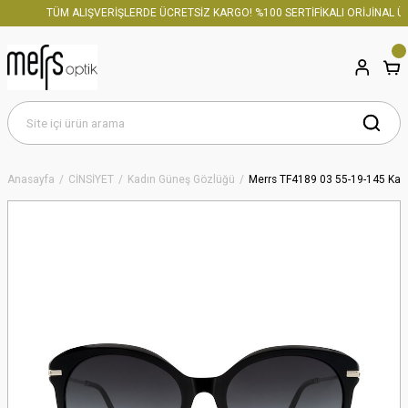
TÜM ALIŞVERİŞLERDE ÜCRETSİZ KARGO! %100 SERTİFİKALI ORİJİNAL ÜRÜ
Anasayfa
CİNSİYET
Kadın Güneş Gözlüğü
Merrs TF4189 03 55-19-145 Kad