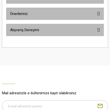
Ürün hakkında henüz soru sorulmamış.
Önerileriniz
Soru Sor
Bu ürünün fiyat bilgisi, resim, ürün açıklamalarında ve diğer konularda
Alışveriş Deneyimi
yetersiz gördüğünüz noktaları öneri formunu kullanarak tarafımıza
iletebilirsiniz.
Görüş ve önerileriniz için teşekkür ederiz.
Çok güzel
M... K... | 02/01/2026
Ürün resmi kalitesiz, bozuk veya görüntülenemiyor.
Ürün açıklamasında eksik bilgiler bulunuyor.
Harika
Ürün bilgilerinde hatalar bulunuyor.
K... U... | 02/01/2026
Ürün fiyatı diğer sitelerden daha pahalı.
Bu ürüne benzer farklı alternatifler olmalı.
% 100 memnuniyet
Büşra Ziya | 29/12/2025
Mail adresinizle e-bültenimize kayıt olabilirsiniz.
% 100 özenli paketleme yaz
M... K... | 29/12/2025