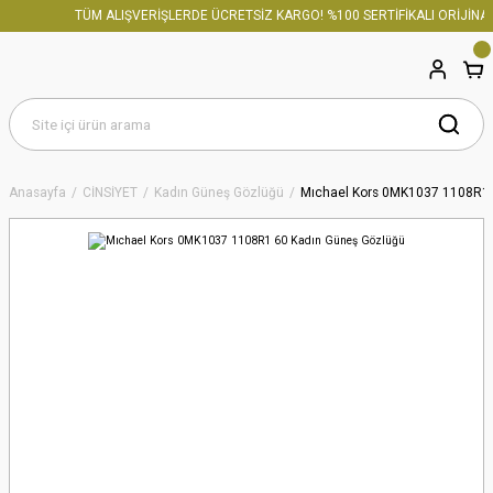
TÜM ALIŞVERİŞLERDE ÜCRETSİZ KARGO! %100 SERTİFİKALI ORİJİNAL 
Anasayfa
CİNSİYET
Kadın Güneş Gözlüğü
Mıchael Kors 0MK1037 1108R1 