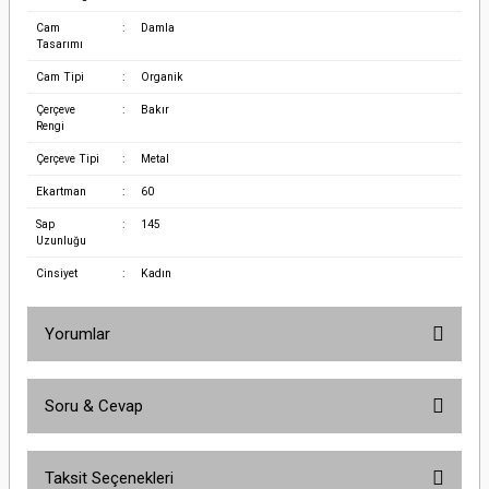
Cam
:
Damla
Tasarımı
Cam Tipi
:
Organik
Çerçeve
:
Bakır
Rengi
Çerçeve Tipi
:
Metal
Ekartman
:
60
Sap
:
145
Uzunluğu
Cinsiyet
:
Kadın
Yorumlar
Soru & Cevap
Bu ürüne ilk yorumu siz yapın!
Taksit Seçenekleri
Yorum Yaz