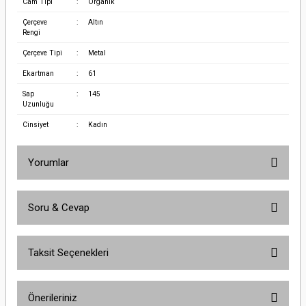
Cam Tipi
:
Organik
Çerçeve
:
Altın
Rengi
Çerçeve Tipi
:
Metal
Ekartman
:
61
Sap
:
145
Uzunluğu
Cinsiyet
:
Kadın
Yorumlar
Soru & Cevap
Bu ürüne ilk yorumu siz yapın!
Taksit Seçenekleri
Yorum Yaz
Ürün hakkında henüz soru sorulmamış.
Önerileriniz
Soru Sor