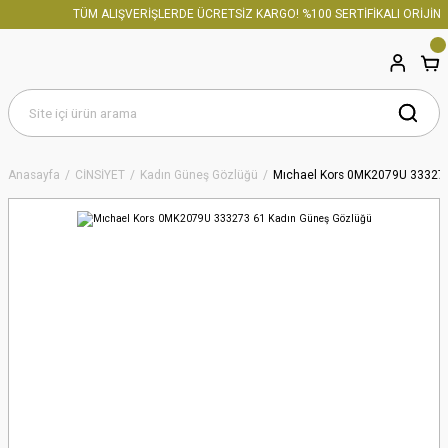
TÜM ALIŞVERİŞLERDE ÜCRETSİZ KARGO! %100 SERTİFİKALI ORİJİNAL
Anasayfa
CİNSİYET
Kadın Güneş Gözlüğü
Mıchael Kors 0MK2079U 333273