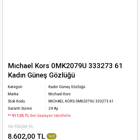
Mıchael Kors 0MK2079U 333273 61
Kadın Güneş Gözlüğü
Kategori
Kadın Güneş Gözlüğü
Marka
Mıchael Kors
Stok Kodu
MICHAEL KORS 0MK2079U 333273 61
Garanti Süresi
24 Ay
*
* 917,55 TL
’den başlayan taksitlerle.
10.753,00 TL
8.602,00 TL
%20