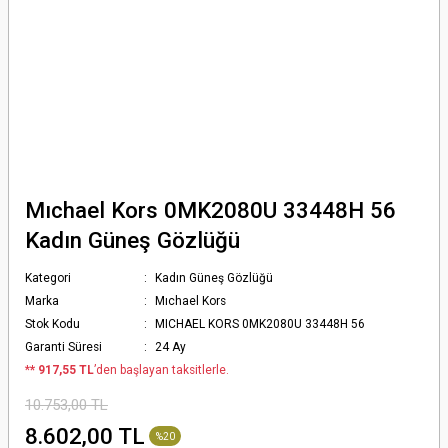
Mıchael Kors 0MK2080U 33448H 56
Kadın Güneş Gözlüğü
Kategori
Kadın Güneş Gözlüğü
Marka
Mıchael Kors
Stok Kodu
MICHAEL KORS 0MK2080U 33448H 56
Garanti Süresi
24 Ay
*
* 917,55 TL
’den başlayan taksitlerle.
10.753,00 TL
8.602,00 TL
%20