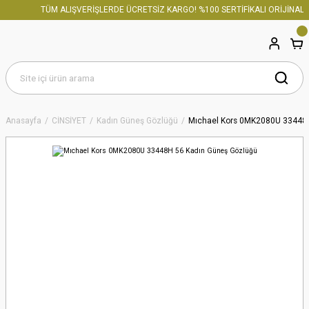
TÜM ALIŞVERİŞLERDE ÜCRETSİZ KARGO! %100 SERTİFİKALI ORİJİNAL Ü
Anasayfa
CİNSİYET
Kadın Güneş Gözlüğü
Mıchael Kors 0MK2080U 33448H