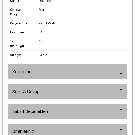
Cam Tipi
:
Degrade
Çerçeve
:
Mor
Rengi
Çerçeve Tipi
:
Kemik-Metal
Ekartman
:
56
Sap
:
140
Uzunluğu
Cinsiyet
:
Kadın
Yorumlar
Soru & Cevap
Bu ürüne ilk yorumu siz yapın!
Taksit Seçenekleri
Yorum Yaz
Ürün hakkında henüz soru sorulmamış.
Önerileriniz
Soru Sor