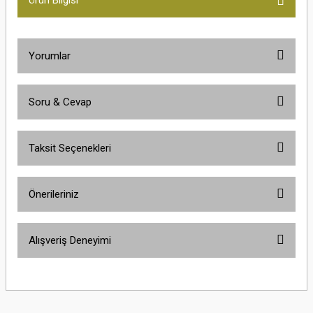
Yorumlar
Soru & Cevap
Bu ürüne ilk yorumu siz yapın!
Taksit Seçenekleri
Yorum Yaz
Ürün hakkında henüz soru sorulmamış.
Önerileriniz
Soru Sor
Bu ürünün fiyat bilgisi, resim, ürün açıklamalarında ve diğer konularda
Alışveriş Deneyimi
yetersiz gördüğünüz noktaları öneri formunu kullanarak tarafımıza
iletebilirsiniz.
Görüş ve önerileriniz için teşekkür ederiz.
Çok güzel
M... K... | 02/01/2026
Ürün resmi kalitesiz, bozuk veya görüntülenemiyor.