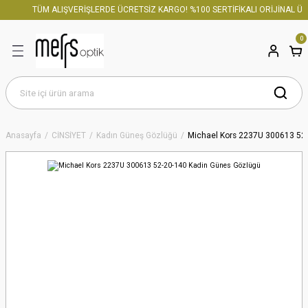
TÜM ALIŞVERİŞLERDE ÜCRETSİZ KARGO! %100 SERTİFİKALI ORİJİNAL ÜRÜ
Geri Dön
0
Çocuk Güneş Gözlüğü
Erkek Güneş Gözlüğü
Anasayfa
CİNSİYET
Kadın Güneş Gözlüğü
Michael Kors 2237U 300613 52
Kadın Güneş Gözlüğü
Unisex Güneş Gözlük