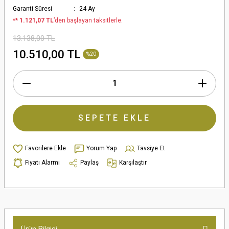
Garanti Süresi
24 Ay
*
* 1.121,07 TL
’den başlayan taksitlerle.
13.138,00 TL
10.510,00 TL
%20
SEPETE EKLE
Yorum Yap
Tavsiye Et
Fiyatı Alarmı
Paylaş
Karşılaştır
Ürün Bilgisi