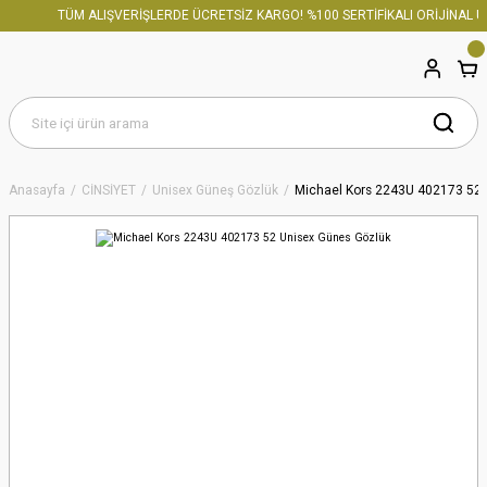
TÜM ALIŞVERİŞLERDE ÜCRETSİZ KARGO! %100 SERTİFİKALI ORİJİNAL ÜR
Anasayfa
CİNSİYET
Unisex Güneş Gözlük
Michael Kors 2243U 402173 52 