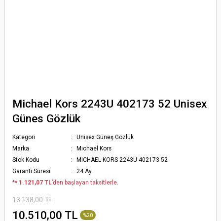
Michael Kors 2243U 402173 52 Unisex
Günes Gözlük
Kategori
Unisex Güneş Gözlük
Marka
Mıchael Kors
Stok Kodu
MICHAEL KORS 2243U 402173 52
Garanti Süresi
24 Ay
*
* 1.121,07 TL
’den başlayan taksitlerle.
13.138,00 TL
10.510,00 TL
%20