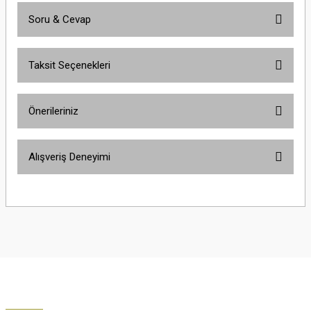
Soru & Cevap
Bu ürüne ilk yorumu siz yapın!
Taksit Seçenekleri
Yorum Yaz
Ürün hakkında henüz soru sorulmamış.
Önerileriniz
Soru Sor
Bu ürünün fiyat bilgisi, resim, ürün açıklamalarında ve diğer konularda
Alışveriş Deneyimi
yetersiz gördüğünüz noktaları öneri formunu kullanarak tarafımıza
iletebilirsiniz.
Görüş ve önerileriniz için teşekkür ederiz.
Çok güzel
M... K... | 02/01/2026
Ürün resmi kalitesiz, bozuk veya görüntülenemiyor.
Ürün açıklamasında eksik bilgiler bulunuyor.
Harika
Ürün bilgilerinde hatalar bulunuyor.
K... U... | 02/01/2026
Ürün fiyatı diğer sitelerden daha pahalı.
Bu ürüne benzer farklı alternatifler olmalı.
% 100 memnuniyet