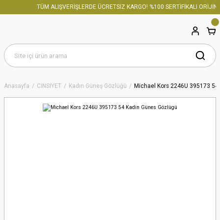
TÜM ALIŞVERİŞLERDE ÜCRETSİZ KARGO! %100 SERTİFİKALI ORİJİNA
Anasayfa
CİNSİYET
Kadın Güneş Gözlüğü
Michael Kors 2246U 395173 54