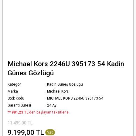
Michael Kors 2246U 395173 54 Kadin
Günes Gözlügü
Kategori
Kadın Güneş Gözlüğü
Marka
Mıchael Kors
Stok Kodu
MICHAEL KORS 2246U 395173 54
Garanti Süresi
24 Ay
*
* 981,23 TL
’den başlayan taksitlerle.
11.499,00 TL
9.199,00 TL
%20