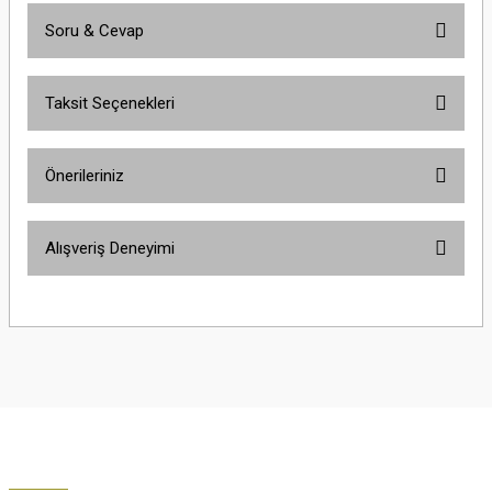
Soru & Cevap
Bu ürüne ilk yorumu siz yapın!
Taksit Seçenekleri
Yorum Yaz
Ürün hakkında henüz soru sorulmamış.
Önerileriniz
Soru Sor
Bu ürünün fiyat bilgisi, resim, ürün açıklamalarında ve diğer konularda
Alışveriş Deneyimi
yetersiz gördüğünüz noktaları öneri formunu kullanarak tarafımıza
iletebilirsiniz.
Görüş ve önerileriniz için teşekkür ederiz.
Çok güzel
M... K... | 02/01/2026
Ürün resmi kalitesiz, bozuk veya görüntülenemiyor.
Ürün açıklamasında eksik bilgiler bulunuyor.
Harika
Ürün bilgilerinde hatalar bulunuyor.
K... U... | 02/01/2026
Ürün fiyatı diğer sitelerden daha pahalı.
Bu ürüne benzer farklı alternatifler olmalı.
% 100 memnuniyet