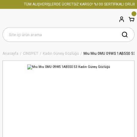
TÜM ALIŞVERİŞLERDE ÜCRETSİZ KARGO! %100 SERTİFİKALI ORİJİNA
Anasayfa
CİNSİYET
Kadın Güneş Gözlüğü
Mıu Mıu 0MU 09WS 1AB5S0 53 