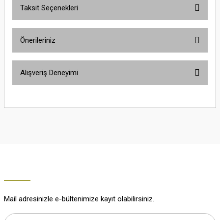
Taksit Seçenekleri
Yorum Yaz
Ürün hakkında henüz soru sorulmamış.
Önerileriniz
Soru Sor
Bu ürünün fiyat bilgisi, resim, ürün açıklamalarında ve diğer konularda
Alışveriş Deneyimi
yetersiz gördüğünüz noktaları öneri formunu kullanarak tarafımıza
iletebilirsiniz.
Görüş ve önerileriniz için teşekkür ederiz.
Çok güzel
M... K... | 02/01/2026
Ürün resmi kalitesiz, bozuk veya görüntülenemiyor.
Ürün açıklamasında eksik bilgiler bulunuyor.
Harika
Ürün bilgilerinde hatalar bulunuyor.
K... U... | 02/01/2026
Ürün fiyatı diğer sitelerden daha pahalı.
Bu ürüne benzer farklı alternatifler olmalı.
% 100 memnuniyet
Büşra Ziya | 29/12/2025
Mail adresinizle e-bültenimize kayıt olabilirsiniz.
% 100 özenli paketleme yaz