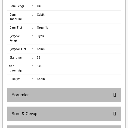
Cam Rengi
:
Gri
Cam
:
Çekik
Tasarımı
Cam Tipi
:
Organik
Çerçeve
:
Siyah
Rengi
Çerçeve Tipi
:
Kemik
Ekartman
:
53
Sap
:
140
Uzunluğu
Cinsiyet
:
Kadın
Yorumlar
Soru & Cevap
Bu ürüne ilk yorumu siz yapın!