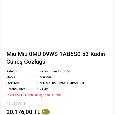
Mıu Mıu 0MU 09WS 1AB5S0 53 Kadın
Güneş Gözlüğü
Kategori
Kadın Güneş Gözlüğü
Marka
Mıu Mıu
Stok Kodu
MIU MIU 0MU 09WS 1AB5S0 53
Garanti Süresi
24 Ay
*
* 2.152,11 TL
’den başlayan taksitlerle.
22.417,00 TL
20.176,00 TL
%10