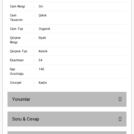
Cam Rengi
:
Gri
Cam
:
Çekik
Tasarımı
Cam Tipi
:
Organik
Çerçeve
:
Siyah
Rengi
Çerçeve Tipi
:
Kemik
Ekartman
:
54
Sap
:
140
Uzunluğu
Cinsiyet
:
Kadın
Yorumlar
Soru & Cevap
Bu ürüne ilk yorumu siz yapın!