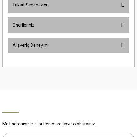
Taksit Seçenekleri
Yorum Yaz
Ürün hakkında henüz soru sorulmamış.
Önerileriniz
Soru Sor
Bu ürünün fiyat bilgisi, resim, ürün açıklamalarında ve diğer konularda
Alışveriş Deneyimi
yetersiz gördüğünüz noktaları öneri formunu kullanarak tarafımıza
iletebilirsiniz.
Görüş ve önerileriniz için teşekkür ederiz.
Çok güzel
M... K... | 02/01/2026
Ürün resmi kalitesiz, bozuk veya görüntülenemiyor.
Ürün açıklamasında eksik bilgiler bulunuyor.
Harika
Ürün bilgilerinde hatalar bulunuyor.
K... U... | 02/01/2026
Ürün fiyatı diğer sitelerden daha pahalı.
Bu ürüne benzer farklı alternatifler olmalı.
% 100 memnuniyet
Büşra Ziya | 29/12/2025
Mail adresinizle e-bültenimize kayıt olabilirsiniz.
% 100 özenli paketleme yaz