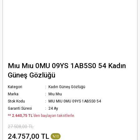
Mıu Mıu 0MU 09YS 1AB5S0 54 Kadın
Güneş Gözlüğü
Kategori
Kadın Güneş Gözlüğü
Marka
Mıu Mıu
Stok Kodu
MIU MIU 0MU 09YS 1AB5S0 54
Garanti Süresi
24 Ay
*
* 2.640,75 TL
’den başlayan taksitlerle.
27.508,00 TL
24.757,00 TL
%10