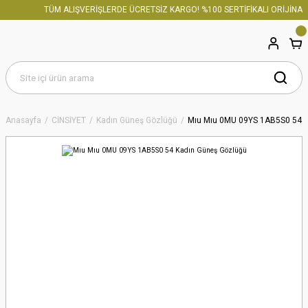
TÜM ALIŞVERİŞLERDE ÜCRETSİZ KARGO! %100 SERTİFİKALI ORİJİNAL 
Anasayfa
CİNSİYET
Kadın Güneş Gözlüğü
Mıu Mıu 0MU 09YS 1AB5S0 54 K