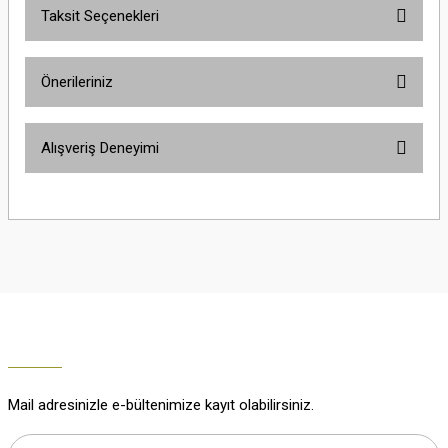
Taksit Seçenekleri
Yorum Yaz
Ürün hakkında henüz soru sorulmamış.
Önerileriniz
Soru Sor
Bu ürünün fiyat bilgisi, resim, ürün açıklamalarında ve diğer konularda
Alışveriş Deneyimi
yetersiz gördüğünüz noktaları öneri formunu kullanarak tarafımıza
iletebilirsiniz.
Görüş ve önerileriniz için teşekkür ederiz.
Çok güzel
M... K... | 02/01/2026
Ürün resmi kalitesiz, bozuk veya görüntülenemiyor.
Ürün açıklamasında eksik bilgiler bulunuyor.
Harika
Ürün bilgilerinde hatalar bulunuyor.
K... U... | 02/01/2026
Ürün fiyatı diğer sitelerden daha pahalı.
Bu ürüne benzer farklı alternatifler olmalı.
% 100 memnuniyet
Büşra Ziya | 29/12/2025
Mail adresinizle e-bültenimize kayıt olabilirsiniz.
% 100 özenli paketleme yaz