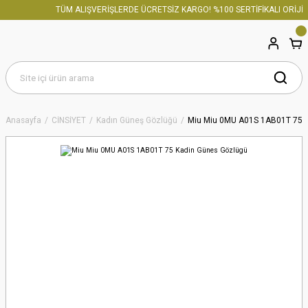
TÜM ALIŞVERİŞLERDE ÜCRETSİZ KARGO! %100 SERTİFİKALI ORİJİN
Anasayfa
CİNSİYET
Kadın Güneş Gözlüğü
Miu Miu 0MU A01S 1AB01T 75 