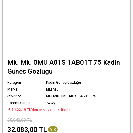
Miu Miu 0MU A01S 1AB01T 75 Kadin
Günes Gözlügü
Kategori
Kadın Güneş Gözlüğü
Marka
Mıu Mıu
Stok Kodu
MIU MIU 0MU A01S 1AB01T 75
Garanti Süresi
24 Ay
*
* 3.422,19 TL
’den başlayan taksitlerle.
35.648,00 TL
32.083,00 TL
%10