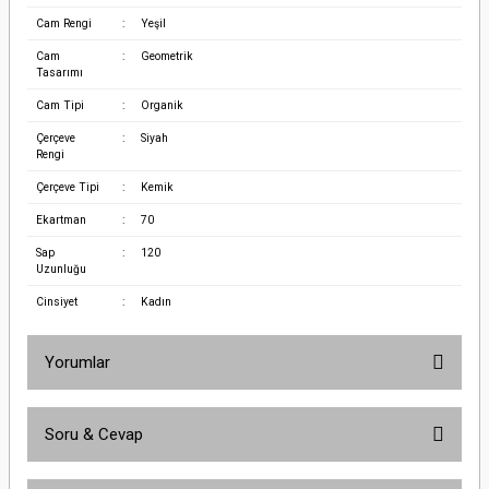
Cam Rengi
:
Yeşil
Cam
:
Geometrik
Tasarımı
Cam Tipi
:
Organik
Çerçeve
:
Siyah
Rengi
Çerçeve Tipi
:
Kemik
Ekartman
:
70
Sap
:
120
Uzunluğu
Cinsiyet
:
Kadın
Yorumlar
Soru & Cevap
Bu ürüne ilk yorumu siz yapın!