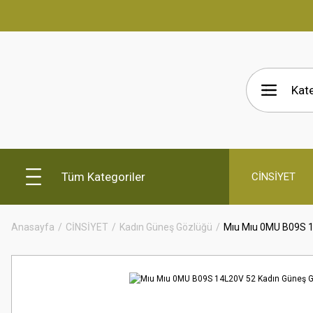
Tüm Kategoriler
CİNSİYET
Anasayfa
CİNSİYET
Kadın Güneş Gözlüğü
Mıu Mıu 0MU B09S 1