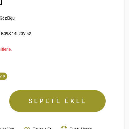
ü
 Gözlüğü
 B09S 14L20V 52
tlerle.
%10
SEPETE EKLE