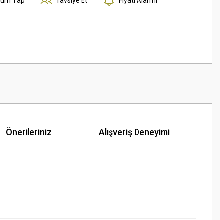
rum Yap
Tavsiye Et
Fiyatı Alarmı
Önerileriniz
Alışveriş Deneyimi