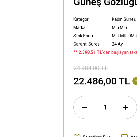
Güneş Gözlüğ
Kategori
Kadın Güneş
Marka
Mıu Mıu
Stok Kodu
MIU MIU 0MU
Garanti Süresi
24 Ay
*
* 2.398,51 TL
’den başlayan taksi
24.984,00 TL
22.486,00 TL