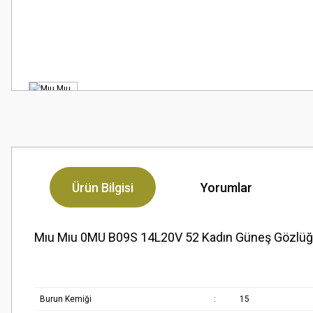
Ürün Bilgisi
Yorumlar
Mıu Mıu 0MU B09S 14L20V 52 Kadın Güneş Gözlü
Burun Kemiği
:
15