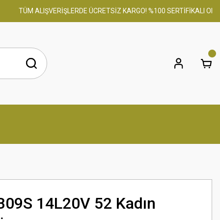
TÜM ALIŞVERİŞLERDE ÜCRETSİZ KARGO! %100 SERTİFİKALI ORİJİNAL
B09S 14L20V 52 Kadın