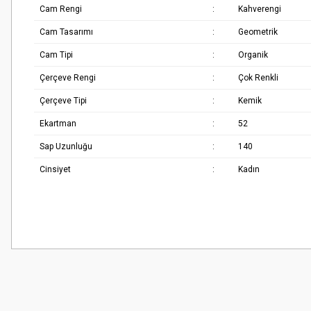
Cam Rengi
:
Kahverengi
Cam Tasarımı
:
Geometrik
Cam Tipi
:
Organik
Çerçeve Rengi
:
Çok Renkli
Çerçeve Tipi
:
Kemik
Ekartman
:
52
Sap Uzunluğu
:
140
Cinsiyet
:
Kadın
Bu ürünün fiyat bilgisi, resim, ürün açıklamalarında ve diğer konularda
Çok güzel
Görüş ve önerileriniz için teşekkür ederiz.
M... K... | 02/01/2026
Ürün resmi kalitesiz, bozuk veya görüntülenemiyor.
Harika
Ürün açıklamasında eksik bilgiler bulunuyor.