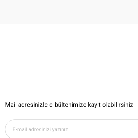
K... U... | 02/01/2026
Ürün bilgilerinde hatalar bulunuyor.
Ürün fiyatı diğer sitelerden daha pahalı.
% 100 memnuniyet
Bu ürüne benzer farklı alternatifler olmalı.
Büşra Ziya | 29/12/2025
% 100 özenli paketleme yaz
M... K... | 29/12/2025
S... M... | 29/12/2025
ÖZENLİ PAKETLEME HIZLI KARGO
K... A... | 29/12/2025
Mail adresinizle e-bültenimize kayıt olabilirsiniz.
Hızlı kargo özenli paketleme
S... M... | 29/12/2025