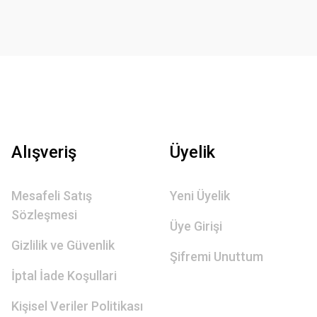
Alışveriş
Üyelik
Mesafeli Satış
Yeni Üyelik
Sözleşmesi
Üye Girişi
Gizlilik ve Güvenlik
Şifremi Unuttum
İptal İade Koşullari
Kişisel Veriler Politikası