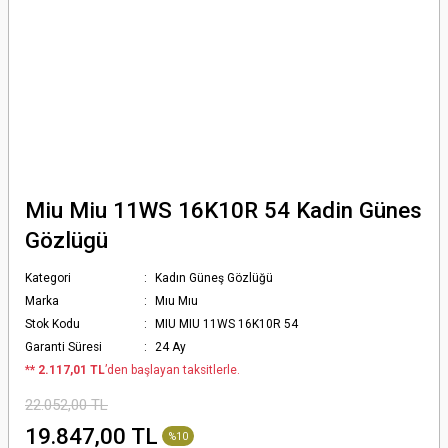
Miu Miu 11WS 16K10R 54 Kadin Günes
Gözlügü
Kategori
Kadın Güneş Gözlüğü
Marka
Mıu Mıu
Stok Kodu
MIU MIU 11WS 16K10R 54
Garanti Süresi
24 Ay
*
* 2.117,01 TL
’den başlayan taksitlerle.
22.052,00 TL
19.847,00 TL
%10