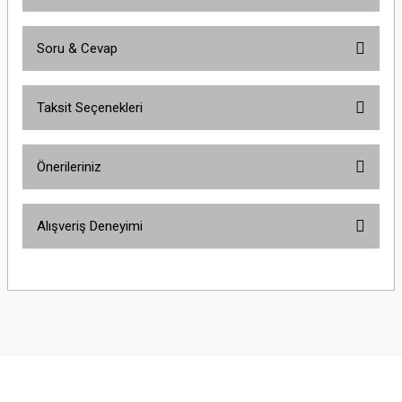
Soru & Cevap
Bu ürüne ilk yorumu siz yapın!
Taksit Seçenekleri
Yorum Yaz
Ürün hakkında henüz soru sorulmamış.
Önerileriniz
Soru Sor
Bu ürünün fiyat bilgisi, resim, ürün açıklamalarında ve diğer konularda
Alışveriş Deneyimi
yetersiz gördüğünüz noktaları öneri formunu kullanarak tarafımıza
iletebilirsiniz.
Görüş ve önerileriniz için teşekkür ederiz.
Çok güzel
M... K... | 02/01/2026
Ürün resmi kalitesiz, bozuk veya görüntülenemiyor.
Ürün açıklamasında eksik bilgiler bulunuyor.
Harika
Ürün bilgilerinde hatalar bulunuyor.
K... U... | 02/01/2026
Ürün fiyatı diğer sitelerden daha pahalı.