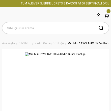
TÜM ALIŞVERİŞLERDE ÜCRETSİZ KARGO! %100 SERTİFİKALI ORİJİN
Anasayfa
CİNSİYET
Kadın Güneş Gözlüğü
Miu Miu 11WS 16K10R 54 Kadin