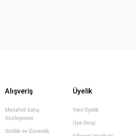
Alışveriş
Üyelik
Mesafeli Satış
Yeni Üyelik
Sözleşmesi
Üye Girişi
Gizlilik ve Güvenlik
Şifremi Unuttum