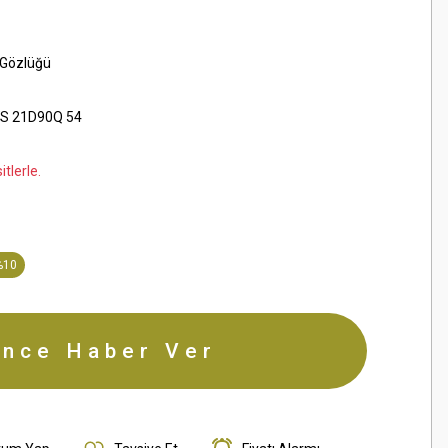
 Gözlüğü
S 21D90Q 54
tlerle.
%10
ince Haber Ver