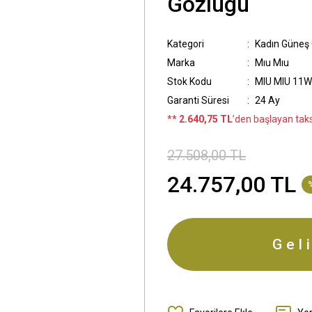
Gözlügü
Kategori
Kadın Güneş
Marka
Mıu Mıu
Stok Kodu
MIU MIU 11W
Garanti Süresi
24 Ay
*
* 2.640,75 TL
’den başlayan taksi
27.508,00 TL
24.757,00 TL
Gel