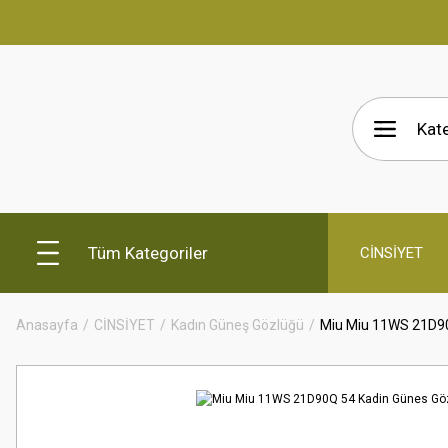
Tüm Kategoriler
CİNSİYET
Anasayfa
CİNSİYET
Kadın Güneş Gözlüğü
Miu Miu 11WS 21D90