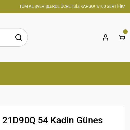
TÜM ALIŞVERİŞLERDE ÜCRETSİZ KARGO! %100 SERTİFİKALI ORİ
 21D90Q 54 Kadin Günes