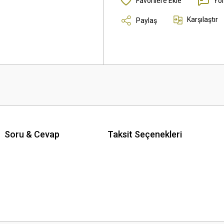
Yo
Karşılaştır
Paylaş
Soru & Cevap
Taksit Seçenekleri
 yetersiz gördüğünüz noktaları öneri formunu kullanarak tarafımıza iletebilirsini