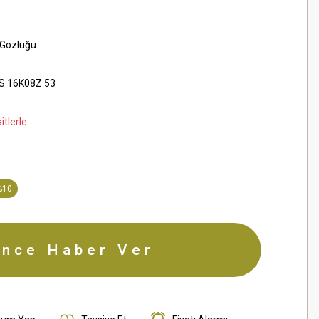
 Gözlüğü
S 16K08Z 53
tlerle.
%10
ince Haber Ver