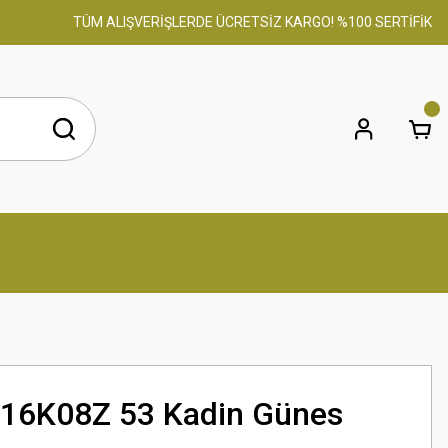
TÜM ALIŞVERİŞLERDE ÜCRETSİZ KARGO! %100 SERTİFİKALI OR
 16K08Z 53 Kadin Günes