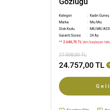
Gözlügü
Kategori
Kadın Güneş
Marka
Mıu Mıu
Stok Kodu
MIU MIU A03
Garanti Süresi
24 Ay
*
* 2.640,75 TL
’den başlayan taksi
27.508,00 TL
24.757,00 TL
Gel