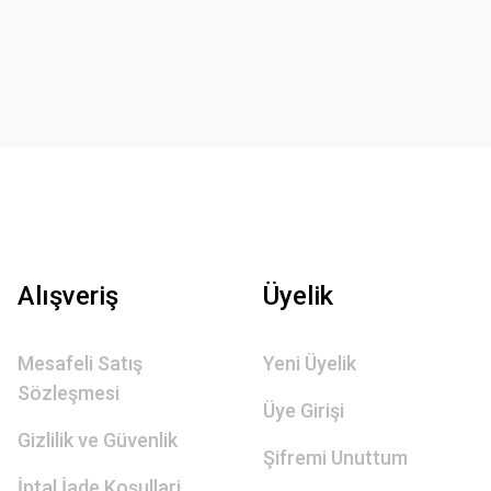
Alışveriş
Üyelik
Mesafeli Satış
Yeni Üyelik
Sözleşmesi
Üye Girişi
Gizlilik ve Güvenlik
Şifremi Unuttum
İptal İade Koşullari