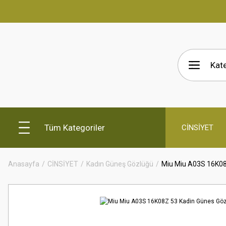
Tüm Kategoriler
CİNSİYET
Anasayfa
CİNSİYET
Kadın Güneş Gözlüğü
Miu Miu A03S 16K08