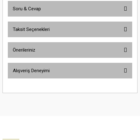
Soru & Cevap
Bu ürüne ilk yorumu siz yapın!
Taksit Seçenekleri
Yorum Yaz
Ürün hakkında henüz soru sorulmamış.
Önerileriniz
Soru Sor
Bu ürünün fiyat bilgisi, resim, ürün açıklamalarında ve diğer konularda
Alışveriş Deneyimi
yetersiz gördüğünüz noktaları öneri formunu kullanarak tarafımıza
iletebilirsiniz.
Görüş ve önerileriniz için teşekkür ederiz.
Çok güzel
M... K... | 02/01/2026
Ürün resmi kalitesiz, bozuk veya görüntülenemiyor.
Ürün açıklamasında eksik bilgiler bulunuyor.
Harika
Ürün bilgilerinde hatalar bulunuyor.
K... U... | 02/01/2026
Ürün fiyatı diğer sitelerden daha pahalı.
Bu ürüne benzer farklı alternatifler olmalı.
% 100 memnuniyet