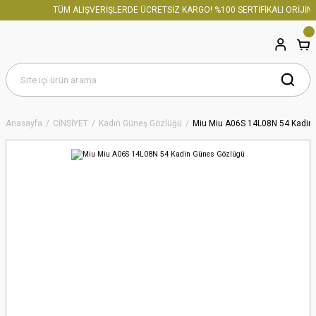
TÜM ALIŞVERİŞLERDE ÜCRETSİZ KARGO! %100 SERTİFİKALI ORİJİNA
Anasayfa
CİNSİYET
Kadın Güneş Gözlüğü
Miu Miu A06S 14L08N 54 Kadin