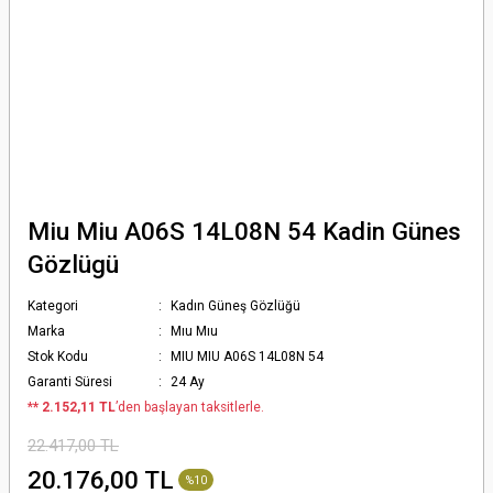
Miu Miu A06S 14L08N 54 Kadin Günes
Gözlügü
Kategori
Kadın Güneş Gözlüğü
Marka
Mıu Mıu
Stok Kodu
MIU MIU A06S 14L08N 54
Garanti Süresi
24 Ay
*
* 2.152,11 TL
’den başlayan taksitlerle.
22.417,00 TL
20.176,00 TL
%10