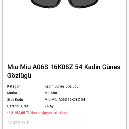
Miu Miu A06S 16K08Z 54 Kadin Günes
Gözlügü
Kategori
Kadın Güneş Gözlüğü
Marka
Mıu Mıu
Stok Kodu
MIU MIU A06S 16K08Z 54
Garanti Süresi
24 Ay
*
* 2.152,85 TL
’den başlayan taksitlerle.
22.425,00 TL