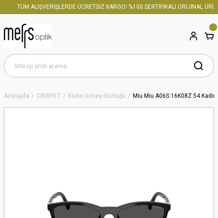
TÜM ALIŞVERİŞLERDE ÜCRETSİZ KARGO! %100 SERTİFİKALI ORİJİNAL ÜRÜN
Anasayfa
CİNSİYET
Kadın Güneş Gözlüğü
Miu Miu A06S 16K08Z 54 Kadin