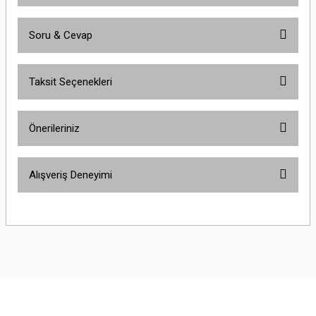
Soru & Cevap
Bu ürüne ilk yorumu siz yapın!
Taksit Seçenekleri
Yorum Yaz
Ürün hakkında henüz soru sorulmamış.
Önerileriniz
Soru Sor
Bu ürünün fiyat bilgisi, resim, ürün açıklamalarında ve diğer konularda
Alışveriş Deneyimi
yetersiz gördüğünüz noktaları öneri formunu kullanarak tarafımıza
iletebilirsiniz.
Görüş ve önerileriniz için teşekkür ederiz.
Çok güzel
M... K... | 02/01/2026
Ürün resmi kalitesiz, bozuk veya görüntülenemiyor.
Ürün açıklamasında eksik bilgiler bulunuyor.
Harika
Ürün bilgilerinde hatalar bulunuyor.
K... U... | 02/01/2026
Ürün fiyatı diğer sitelerden daha pahalı.