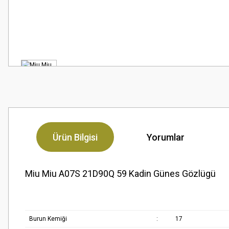
Ürün Bilgisi
Yorumlar
Miu Miu A07S 21D90Q 59 Kadin Günes Gözlügü
Burun Kemiği
:
17