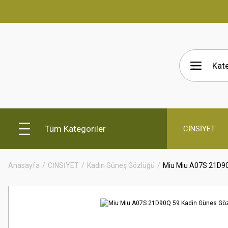
Tüm Kategoriler
CİNSİYET
Anasayfa
CİNSİYET
Kadın Güneş Gözlüğü
Miu Miu A07S 21D90