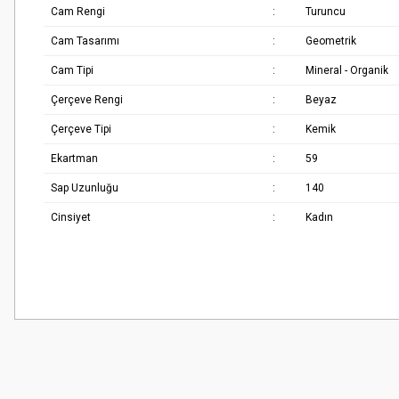
Cam Rengi
:
Turuncu
Cam Tasarımı
:
Geometrik
Cam Tipi
:
Mineral - Organik
Çerçeve Rengi
:
Beyaz
Çerçeve Tipi
:
Kemik
Ekartman
:
59
Sap Uzunluğu
:
140
Cinsiyet
:
Kadın
Bu ürünün fiyat bilgisi, resim, ürün açıklamalarında ve diğer konularda
Çok güzel
Görüş ve önerileriniz için teşekkür ederiz.
M... K... | 02/01/2026
Ürün resmi kalitesiz, bozuk veya görüntülenemiyor.
Harika
Ürün açıklamasında eksik bilgiler bulunuyor.