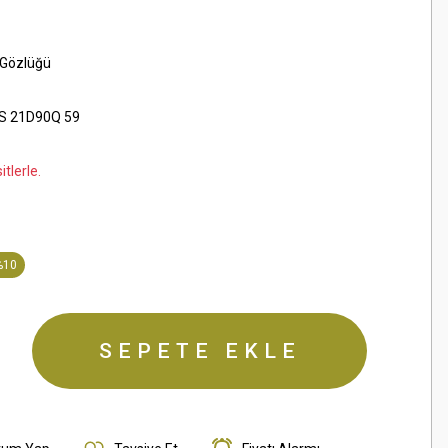
 Gözlüğü
S 21D90Q 59
tlerle.
%10
SEPETE EKLE