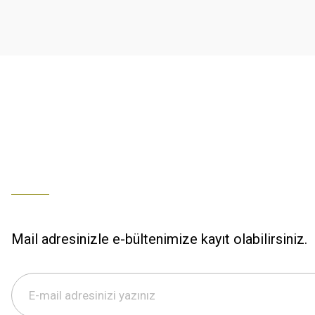
K... U... | 02/01/2026
Ürün bilgilerinde hatalar bulunuyor.
Ürün fiyatı diğer sitelerden daha pahalı.
% 100 memnuniyet
Bu ürüne benzer farklı alternatifler olmalı.
Büşra Ziya | 29/12/2025
% 100 özenli paketleme yaz
M... K... | 29/12/2025
S... M... | 29/12/2025
ÖZENLİ PAKETLEME HIZLI KARGO
K... A... | 29/12/2025
Mail adresinizle e-bültenimize kayıt olabilirsiniz.
Hızlı kargo özenli paketleme
S... M... | 29/12/2025