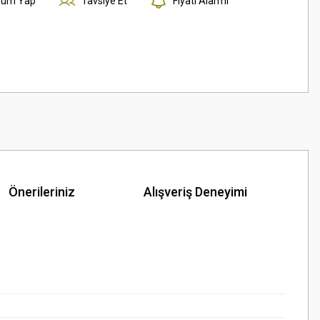
rum Yap
Tavsiye Et
Fiyatı Alarmı
Önerileriniz
Alışveriş Deneyimi