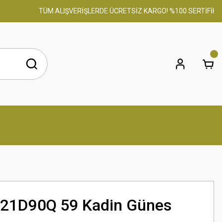
TÜM ALIŞVERİŞLERDE ÜCRETSİZ KARGO! %100 SERTİFİKALI OR
 21D90Q 59 Kadin Günes