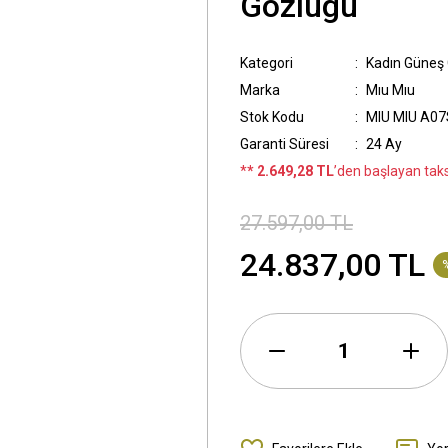
Gözlügü
Kategori
Kadın Güneş
Marka
Mıu Mıu
Stok Kodu
MIU MIU A07
Garanti Süresi
24 Ay
*
* 2.649,28 TL
’den başlayan taksi
27.597,00 TL
24.837,00 TL