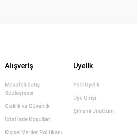
Alışveriş
Üyelik
Mesafeli Satış
Yeni Üyelik
Sözleşmesi
Üye Girişi
Gizlilik ve Güvenlik
Şifremi Unuttum
İptal İade Koşullari
Kişisel Veriler Politikası