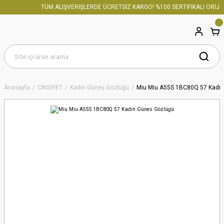
TÜM ALIŞVERİŞLERDE ÜCRETSİZ KARGO! %100 SERTİFİKALI ORİJİN
Anasayfa
CİNSİYET
Kadın Güneş Gözlüğü
Miu Miu A55S 1BC80Q 57 Kadin