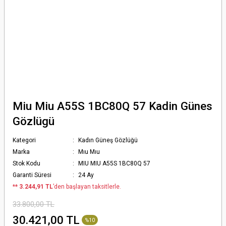
Miu Miu A55S 1BC80Q 57 Kadin Günes
Gözlügü
Kategori
Kadın Güneş Gözlüğü
Marka
Mıu Mıu
Stok Kodu
MIU MIU A55S 1BC80Q 57
Garanti Süresi
24 Ay
*
* 3.244,91 TL
’den başlayan taksitlerle.
33.800,00 TL
30.421,00 TL
%10