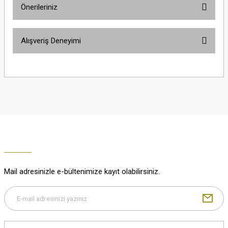
Önerileriniz
Soru Sor
Bu ürünün fiyat bilgisi, resim, ürün açıklamalarında ve diğer konularda
Alışveriş Deneyimi
yetersiz gördüğünüz noktaları öneri formunu kullanarak tarafımıza
iletebilirsiniz.
Görüş ve önerileriniz için teşekkür ederiz.
Çok güzel
M... K... | 02/01/2026
Ürün resmi kalitesiz, bozuk veya görüntülenemiyor.
Ürün açıklamasında eksik bilgiler bulunuyor.
Harika
Ürün bilgilerinde hatalar bulunuyor.
K... U... | 02/01/2026
Ürün fiyatı diğer sitelerden daha pahalı.
Bu ürüne benzer farklı alternatifler olmalı.
% 100 memnuniyet
Büşra Ziya | 29/12/2025
Mail adresinizle e-bültenimize kayıt olabilirsiniz.
% 100 özenli paketleme yaz
M... K... | 29/12/2025
Gönder