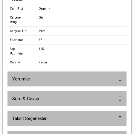
Cam Tipi
:
Organik
Çerçeve
:
Gri
Rengi
Çerçeve Tipi
:
Metal
Ekartman
:
57
Sap
:
145
Uzunluğu
Cinsiyet
:
Kadın
Yorumlar
Soru & Cevap
Bu ürüne ilk yorumu siz yapın!
Taksit Seçenekleri
Yorum Yaz
Ürün hakkında henüz soru sorulmamış.