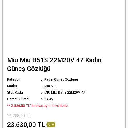
Mıu Mıu B51S 22M20V 47 Kadın
Güneş Gözlüğü
Kategori
Kadın Güneş Gözlüğü
Marka
Mıu Mıu
Stok Kodu
MIU MIU B51S 22M20V 47
Garanti Süresi
24 Ay
*
* 2.520,53 TL
’den başlayan taksitlerle.
26.258,00 TL
23.630,00 TL
%10