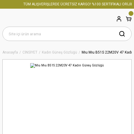
TÜM ALIŞVERİŞLERDE ÜCRETSİZ KARGO! %100 SERTİFİKALI ORİJİNA
Anasayfa
CİNSİYET
Kadın Güneş Gözlüğü
Mıu Mıu B51S 22M20V 47 Kadın