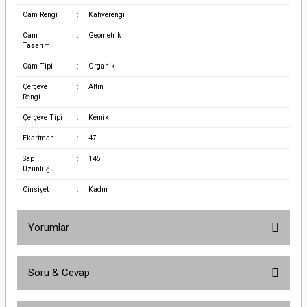
Cam Rengi
:
Kahverengi
Cam
:
Geometrik
Tasarımı
Cam Tipi
:
Organik
Çerçeve
:
Altın
Rengi
Çerçeve Tipi
:
Kemik
Ekartman
:
47
Sap
:
145
Uzunluğu
Cinsiyet
:
Kadın
Yorumlar
Soru & Cevap
Bu ürüne ilk yorumu siz yapın!