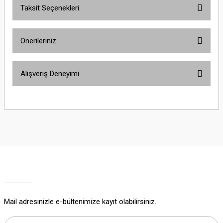
Taksit Seçenekleri
Yorum Yaz
Ürün hakkında henüz soru sorulmamış.
Önerileriniz
Soru Sor
Bu ürünün fiyat bilgisi, resim, ürün açıklamalarında ve diğer konularda
Alışveriş Deneyimi
yetersiz gördüğünüz noktaları öneri formunu kullanarak tarafımıza
iletebilirsiniz.
Görüş ve önerileriniz için teşekkür ederiz.
Çok güzel
M... K... | 02/01/2026
Ürün resmi kalitesiz, bozuk veya görüntülenemiyor.
Ürün açıklamasında eksik bilgiler bulunuyor.
Harika
Ürün bilgilerinde hatalar bulunuyor.
K... U... | 02/01/2026
Ürün fiyatı diğer sitelerden daha pahalı.
Bu ürüne benzer farklı alternatifler olmalı.
% 100 memnuniyet
Büşra Ziya | 29/12/2025
Mail adresinizle e-bültenimize kayıt olabilirsiniz.
% 100 özenli paketleme yaz