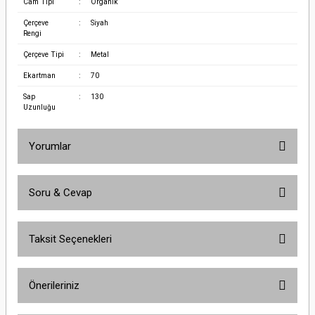
Cam Tipi
:
Organik
Çerçeve
:
Siyah
Rengi
Çerçeve Tipi
:
Metal
Ekartman
:
70
Sap
:
130
Uzunluğu
Yorumlar
Soru & Cevap
Bu ürüne ilk yorumu siz yapın!
Taksit Seçenekleri
Yorum Yaz
Ürün hakkında henüz soru sorulmamış.
Önerileriniz
Soru Sor