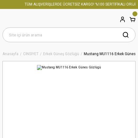
TÜM ALIŞVERİŞLERDE ÜCRETSİZ KARGO! %100 SERTİFİKALI ORİJİNA
Anasayfa
CİNSİYET
Erkek Güneş Gözlüğü
Mustang MU1116 Erkek Günes 